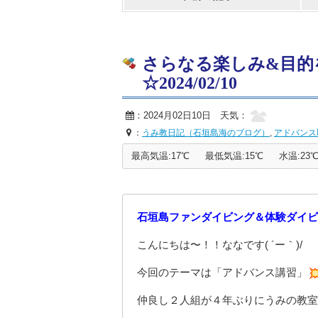
さらなる楽しみ&目的
☆2024/02/10
：2024月02日10日 天気：
：
うみ教日記（石垣島海のブログ）
,
アドバンス
最高気温:17℃
最低気温:15℃
水温:23
石垣島ファンダイビング＆体験ダイビ
こんにちは〜！！ななです( ´ー｀)/
今回のテーマは「アドバンス講習」
仲良し２人組が４年ぶりにうみの教室