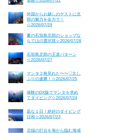
堪能☆2026/07/31
外国からお越しのゲストに北
部の魅力を全力で！
☆2026/07/29
夏の石垣島北部のショップな
らではの選択肢☆2026/07/28
石垣島北部の王道パターン
☆2026/07/27
マンタ２枚見れた〜〜♡久し
ぶりの連勝！☆2026/07/25
体験のDX版でマンタを求め
てダイビング☆2026/07/24
凪な１日！絶好のダイビング
日和☆2026/07/23
北端の灯台を海から臨む海域