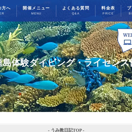
の方へ
開催メニュー
よくある質問
料金表
ブ
ER
MENU
Q&A
PRICE
B
垣島体験ダイビング・ライセンス
-
うみ教日記TOP
-