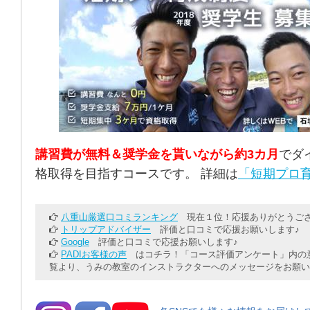
講習費が無料＆奨学金を貰いながら約3カ月
でダ
格取得を目指すコースです。 詳細は
「短期プロ育
八重山厳選口コミランキング
現在１位！応援ありがとうござ
トリップアドバイザー
評価と口コミで応援お願いします♪
Google
評価と口コミで応援お願いします♪
PADIお客様の声
はコチラ！「コース評価アンケート」内の意
覧より、うみの教室のインストラクターへのメッセージをお願い