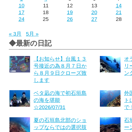
10
11
12
13
14
17
18
19
20
21
24
25
26
27
28
« 3月
5月 »
◆最新の日記
【お知らせ】台風１３
オ
号接近の為８月７日か
リ
ら８月９日クローズ致
ング
します
ベタ凪の海で初石垣島
外
の海を堪能
ト
☆2026/07/31
で！
夏の石垣島北部のショ
石
ップならではの選択肢
ーン