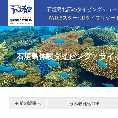
石垣島北部のダイビングショッ
PADI5スター･IDダイブリゾー
石垣島体験ダイビング・ライ
-
-
前の記事へ
うみ教日記TOP