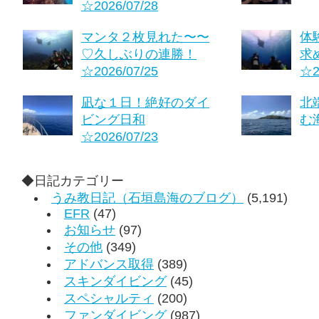
☆2026/07/28
マンタ２枚見れた〜〜
体
♡久しぶりの連勝！
求
☆2026/07/25
☆2
凪な１日！絶好のダイ
北
ビング日和
む海
☆2026/07/23
◆日記カテゴリー
うみ教日記（石垣島海のブログ）
(5,191)
EFR
(47)
お知らせ
(97)
その他
(349)
アドバンス取得
(389)
スキンダイビング
(45)
スペシャルティ
(200)
ファンダイビング
(987)