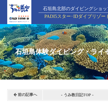
石垣島北部のダイビングショッ
PADI5スター･IDダイブリゾー
石垣島体験ダイビング・ライ
-
-
前の記事へ
うみ教日記TOP