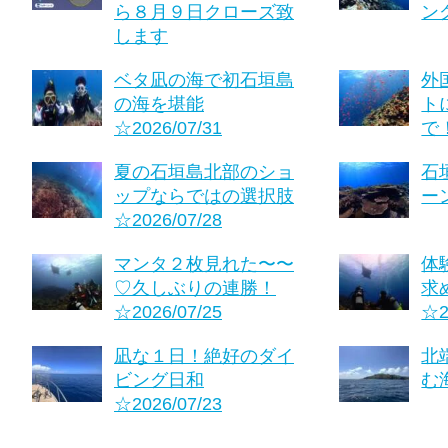
ら８月９日クローズ致
ング
します
ベタ凪の海で初石垣島
外
の海を堪能
ト
☆2026/07/31
で！
夏の石垣島北部のショ
石
ップならではの選択肢
ーン
☆2026/07/28
マンタ２枚見れた〜〜
体
♡久しぶりの連勝！
求
☆2026/07/25
☆2
凪な１日！絶好のダイ
北
ビング日和
む海
☆2026/07/23