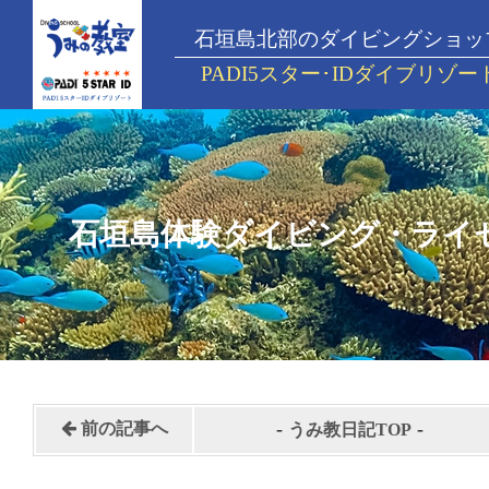
石垣島北部のダイビングショッ
PADI5スター･IDダイブリゾー
石垣島体験ダイビング・ライ
-
-
前の記事へ
うみ教日記TOP