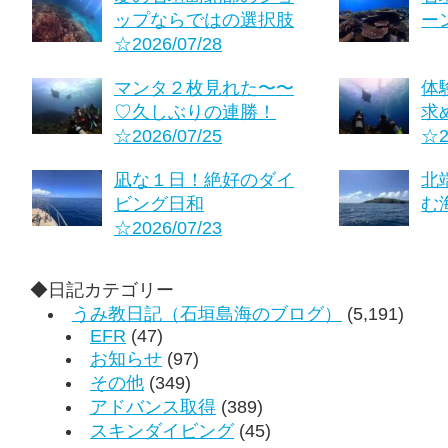
ップならではの選択肢
ーン
☆2026/07/28
マンタ２枚見れた〜〜
体
♡久しぶりの連勝！
求
☆2026/07/25
☆2
凪な１日！絶好のダイ
北
ビング日和
む海
☆2026/07/23
◆日記カテゴリー
うみ教日記（石垣島海のブログ）
(5,191)
EFR
(47)
お知らせ
(97)
その他
(349)
アドバンス取得
(389)
スキンダイビング
(45)