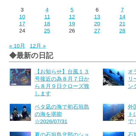
3
4
5
6
7
10
11
12
13
14
17
18
19
20
21
24
25
26
27
28
« 10月
12月 »
◆最新の日記
【お知らせ】台風１３
オ
号接近の為８月７日か
リ
ら８月９日クローズ致
ング
します
ベタ凪の海で初石垣島
外
の海を堪能
ト
☆2026/07/31
で！
夏の石垣島北部のショ
石