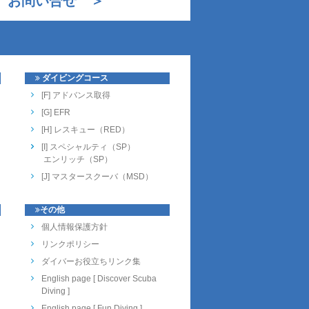
お問い合せ ＞
ダイビングコース
[F] アドバンス取得
[G] EFR
[H] レスキュー（RED）
[I] スペシャルティ（SP）
エンリッチ（SP）
[J] マスタースクーバ（MSD）
その他
個人情報保護方針
リンクポリシー
ダイバーお役立ちリンク集
English page [ Discover Scuba
Diving ]
English page [ Fun Diving ]