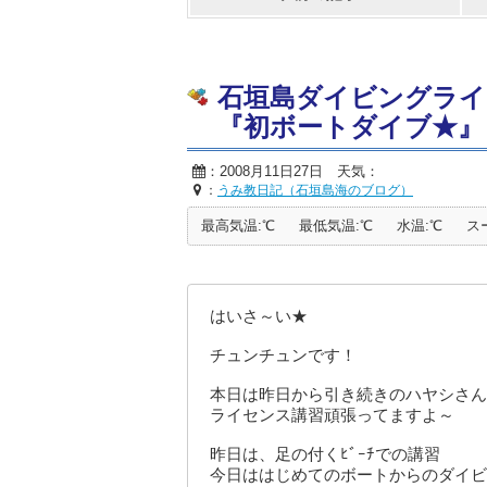
石垣島ダイビングライ
『初ボートダイブ★』
：2008月11日27日 天気：
：
うみ教日記（石垣島海のブログ）
最高気温:℃
最低気温:℃
水温:℃
ス
はいさ～い★
チュンチュンです！
本日は昨日から引き続きのハヤシさん
ライセンス講習頑張ってますよ～
昨日は、足の付くﾋﾞｰﾁでの講習
今日ははじめてのボートからのダイビ