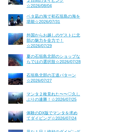
２日間のダイビング
☆2026/08/04
ベタ凪の海で初石垣島の海を
堪能☆2026/07/31
外国からお越しのゲストに北
部の魅力を全力で！
☆2026/07/29
夏の石垣島北部のショップな
らではの選択肢☆2026/07/28
石垣島北部の王道パターン
☆2026/07/27
マンタ２枚見れた〜〜♡久し
ぶりの連勝！☆2026/07/25
体験のDX版でマンタを求め
てダイビング☆2026/07/24
凪な１日！絶好のダイビング