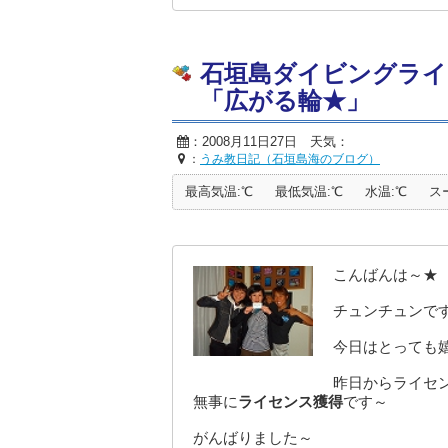
石垣島ダイビングライ
「広がる輪★」
：2008月11日27日 天気：
：
うみ教日記（石垣島海のブログ）
最高気温:℃
最低気温:℃
水温:℃
ス
こんばんは～★
チュンチュンで
今日はとっても
昨日からライセ
無事に
ライセンス獲得
です
～
がんばりました～