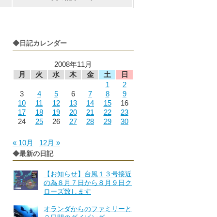
◆日記カレンダー
2008年11月
月
火
水
木
金
土
日
1
2
3
4
5
6
7
8
9
10
11
12
13
14
15
16
17
18
19
20
21
22
23
24
25
26
27
28
29
30
« 10月
12月 »
◆最新の日記
【お知らせ】台風１３号接近
の為８月７日から８月９日ク
ローズ致します
オランダからのファミリーと