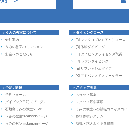
予約 ＞
うみの教室について
ダイビングコース
会社案内
[A] マンタ（プレミアム）コース
うみの教室のミッション
[B] 体験ダイビング
安全へのこだわり
[C] ダイビングライセンス取得
[D] ファンダイビング
[E] リフレッシュダイブ
[K] アドバンスドスノーケラー
予約 / 情報
スタッフ募集
予約フォーム
スタッフ募集
ダイビング日記（ブログ）
スタッフ募集要項
石垣島うみの教室NEWS
うみの教室への就職ココがスゴイ
うみの教室facebookページ
職場体験システム
うみの教室Instagramページ
就職・求人よくある質問