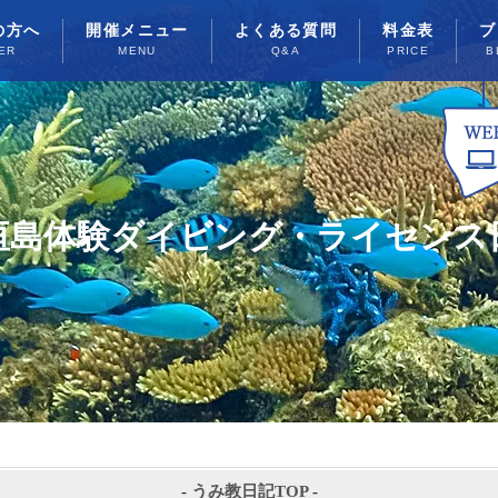
の方へ
開催メニュー
よくある質問
料金表
ブ
ER
MENU
Q&A
PRICE
B
垣島体験ダイビング・ライセンス
-
うみ教日記TOP
-