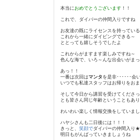
本当に
おめでとうございます
！！
これで、ダイバーの仲間入りですね
お友達の既にライセンスを持っている
これから一緒にダイビングできる～
ととっても嬉しそうでしたよ
これからがますます楽しみですね～
色んな海で、いろ～んな出会いがまっ
あっ！！
一番は次回は
マンタ
を是非･･････
いつでも私達スタッフはお帰りをおま
そして今日から講習を受けてくださっ
とも皆さん同じ年齢ということもあり
わいわい楽しく情報交換をしていまし
ハヤシさんも二日後には！！！
きっと、
笑顔で
ダイバーの仲間入り★
明日もがんばっていきましょうね