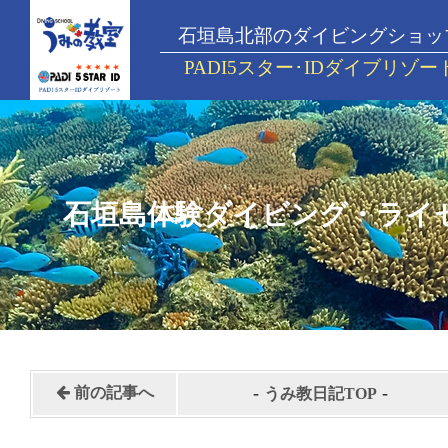
石垣島北部のダイビングショッ
PADI5スター･IDダイブリゾー
石垣島体験ダイビング・ライ
-
-
前の記事へ
うみ教日記TOP