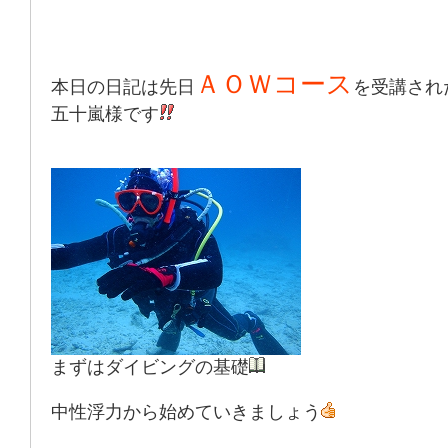
ＡＯＷコース
本日の日記は先日
を受講され
五十嵐様です
まずはダイビングの基礎
中性浮力
から始めていきましょう