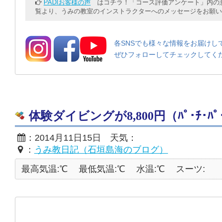
PADIお客様の声
はコチラ！「コース評価アンケート」内の意
覧より、うみの教室のインストラクターへのメッセージをお願い
各SNSでも様々な情報をお届けし
ぜひフォローしてチェックしてく
体験ダイビングが8,800円（ﾊﾟ･ﾁ･ﾊﾟ
：2014月11日15日 天気：
：
うみ教日記（石垣島海のブログ）
最高気温:℃
最低気温:℃
水温:℃
スーツ: