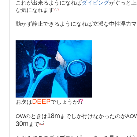
これが出来るようになれば
ダイビング
がぐっと上
な気になれます
動かず静止できるようになれば立派な中性浮力マス
DEEP
お次は
でしょうか
18m
OW
のときは
までしか行けなかったのが
AO
30m
まで