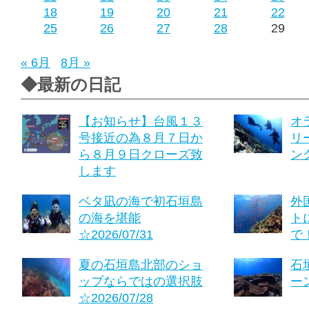
18
19
20
21
22
25
26
27
28
29
« 6月
8月 »
◆最新の日記
【お知らせ】台風１３
オ
号接近の為８月７日か
リ
ら８月９日クローズ致
ング
します
ベタ凪の海で初石垣島
外
の海を堪能
ト
☆2026/07/31
で！
夏の石垣島北部のショ
石
ップならではの選択肢
ーン
☆2026/07/28