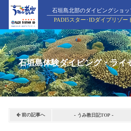
石垣島北部のダイビングショッ
PADI5スター･IDダイブリゾー
石垣島体験ダイビング・ライ
-
-
前の記事へ
うみ教日記TOP