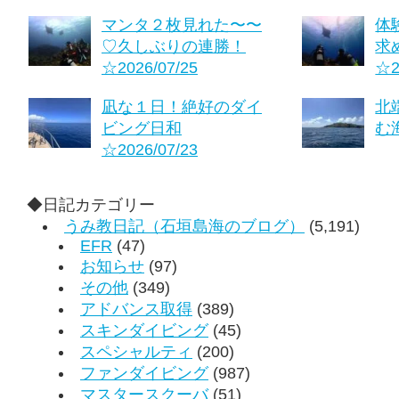
マンタ２枚見れた〜〜
体
♡久しぶりの連勝！
求
☆2026/07/25
☆2
凪な１日！絶好のダイ
北
ビング日和
む海
☆2026/07/23
◆日記カテゴリー
うみ教日記（石垣島海のブログ）
(5,191)
EFR
(47)
お知らせ
(97)
その他
(349)
アドバンス取得
(389)
スキンダイビング
(45)
スペシャルティ
(200)
ファンダイビング
(987)
マスタースクーバ
(51)