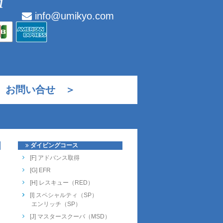
info@umikyo.com
お問い合せ ＞
ダイビングコース
[F] アドバンス取得
[G] EFR
[H] レスキュー（RED）
[I] スペシャルティ（SP）
エンリッチ（SP）
[J] マスタースクーバ（MSD）