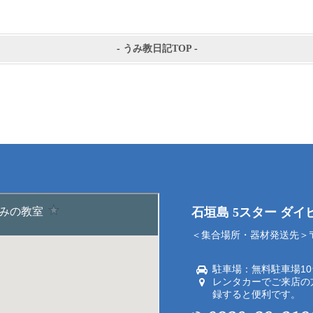
-
うみ教日記TOP
-
石垣島 5スター ダ
＜集合場所・器材発送先＞〒9
駐車場：無料駐車場1
レンタカーでご来店の
録すると便利です。