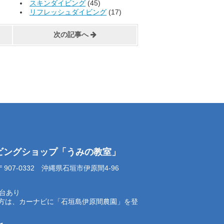
スキンダイビング
(45)
リフレッシュダイビング
(17)
次の記事へ
イビングショップ「うみの教室」
07-0332 沖縄県石垣市伊原間4-96
0台あり
方は、カーナビに「石垣島伊原間農園」を登