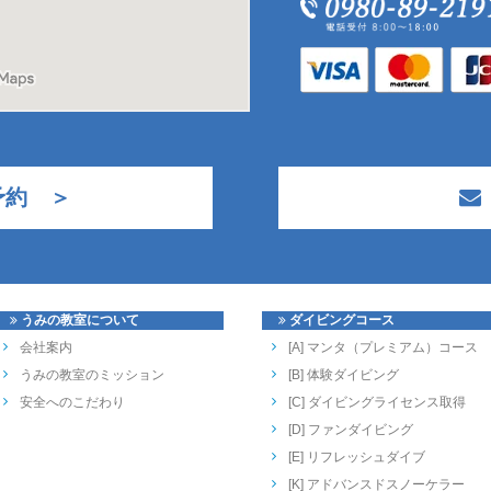
予約 ＞
うみの教室について
ダイビングコース
会社案内
[A] マンタ（プレミアム）コース
うみの教室のミッション
[B] 体験ダイビング
安全へのこだわり
[C] ダイビングライセンス取得
[D] ファンダイビング
[E] リフレッシュダイブ
[K] アドバンスドスノーケラー