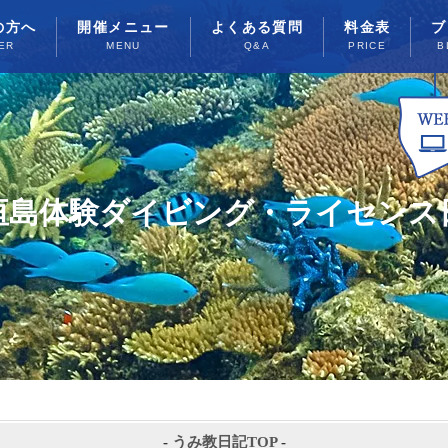
の方へ
開催メニュー
よくある質問
料金表
ブ
ER
MENU
Q&A
PRICE
B
垣島体験ダイビング・ライセンス
-
うみ教日記TOP
-