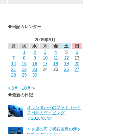
◆日記カレンダー
2009年9月
月
火
水
木
金
土
日
1
2
3
4
5
6
7
8
9
10
11
12
13
14
15
16
17
18
19
20
21
22
23
24
25
26
27
28
29
30
« 8月
10月 »
◆最新の日記
オランダからのファミリーと
２日間のダイビング
☆2026/08/04
ベタ凪の海で初石垣島の海を