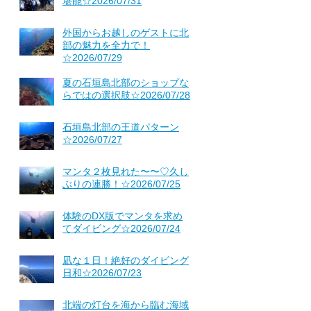
堪能☆2026/07/31
外国からお越しのゲストに北
部の魅力を全力で！
☆2026/07/29
夏の石垣島北部のショップな
らではの選択肢☆2026/07/28
石垣島北部の王道パターン
☆2026/07/27
マンタ２枚見れた〜〜♡久し
ぶりの連勝！☆2026/07/25
体験のDX版でマンタを求め
てダイビング☆2026/07/24
凪な１日！絶好のダイビング
日和☆2026/07/23
北端の灯台を海から臨む海域