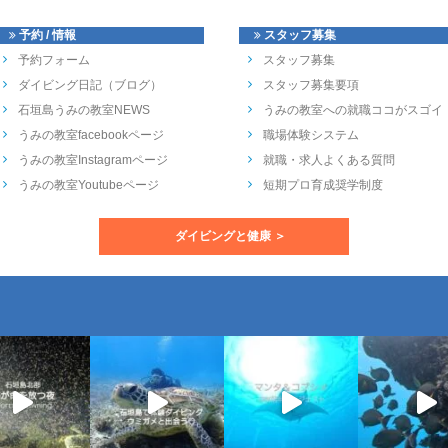
予約 / 情報
スタッフ募集
予約フォーム
スタッフ募集
ダイビング日記（ブログ）
スタッフ募集要項
石垣島うみの教室NEWS
うみの教室への就職ココがスゴイ
うみの教室facebookページ
職場体験システム
うみの教室Instagramページ
就職・求人よくある質問
うみの教室Youtubeページ
短期プロ育成奨学制度
ダイビングと健康 ＞