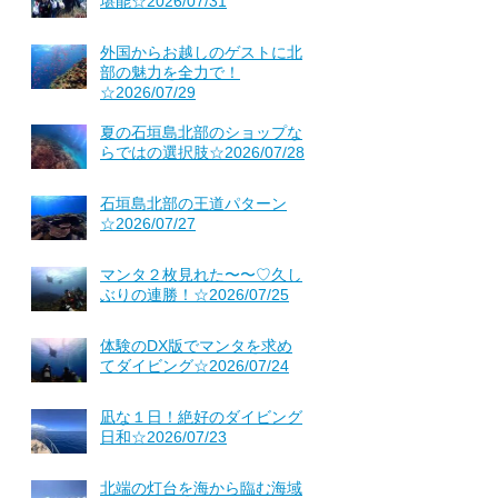
堪能☆2026/07/31
外国からお越しのゲストに北
部の魅力を全力で！
☆2026/07/29
夏の石垣島北部のショップな
らではの選択肢☆2026/07/28
石垣島北部の王道パターン
☆2026/07/27
マンタ２枚見れた〜〜♡久し
ぶりの連勝！☆2026/07/25
体験のDX版でマンタを求め
てダイビング☆2026/07/24
凪な１日！絶好のダイビング
日和☆2026/07/23
北端の灯台を海から臨む海域