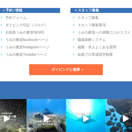
予約 / 情報
スタッフ募集
予約フォーム
スタッフ募集
ダイビング日記（ブログ）
スタッフ募集要項
石垣島うみの教室NEWS
うみの教室への就職ココがスゴイ
うみの教室facebookページ
職場体験システム
うみの教室Instagramページ
就職・求人よくある質問
うみの教室Youtubeページ
短期プロ育成奨学制度
ダイビングと健康 ＞