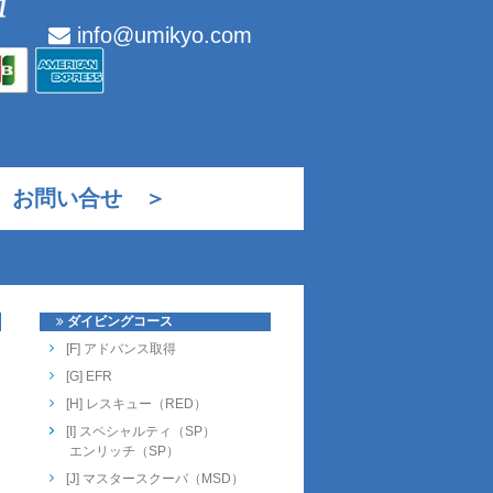
info@umikyo.com
お問い合せ ＞
ダイビングコース
[F] アドバンス取得
[G] EFR
[H] レスキュー（RED）
[I] スペシャルティ（SP）
エンリッチ（SP）
[J] マスタースクーバ（MSD）