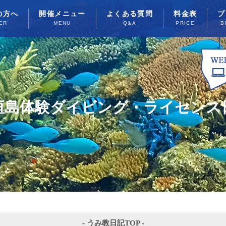
の方へ
開催メニュー
よくある質問
料金表
ブ
ER
MENU
Q&A
PRICE
B
垣島体験ダイビング・ライセンス
-
うみ教日記TOP
-