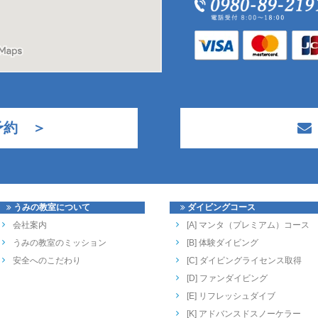
予約 ＞
うみの教室について
ダイビングコース
会社案内
[A] マンタ（プレミアム）コース
うみの教室のミッション
[B] 体験ダイビング
安全へのこだわり
[C] ダイビングライセンス取得
[D] ファンダイビング
[E] リフレッシュダイブ
[K] アドバンスドスノーケラー