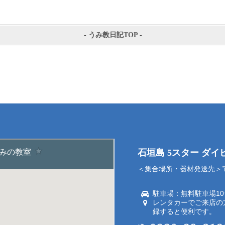
-
うみ教日記TOP
-
石垣島 5スター ダ
＜集合場所・器材発送先＞〒9
駐車場：無料駐車場1
レンタカーでご来店の
録すると便利です。