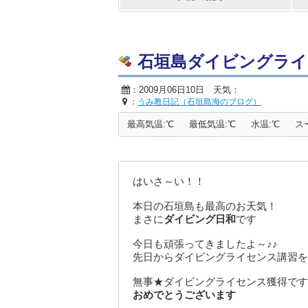
石垣島ダイビングライ
：2009月06日10日 天気：
：
うみ教日記（石垣島海のブログ）
最高気温:℃
最低気温:℃
水温:℃
ス
はいさ～い！！
本日の石垣島も最高のお天気！
まさに
ダイビング日和
です
今日も頑張ってきましたよ～♪♪
先日からダイビングライセンス講習を
無事★ダイビングライセンス獲得です
おめでとうございます