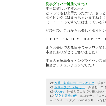
見事
ダイバー誕生
ですね！！
本当に嬉しいですね～♪
と～ってもお上手だったので、きっと
ダイビングにはまっちゃいますね！！
（・・・・ってすでにはまっている?
ぜひぜひ、これからも楽しくダイビン
ＬＥＴ” ＥＮＪＯＹ ＨＡＰＰＹ 
またお会いできる日をワックワク楽し
本当にありがとうございました♪
本日の石垣島ダイビングライセンス日
担当は、チュンチュンでした！！
八重山厳選口コミランキング
現在１
トリップアドバイザー
評価と口コミ
Google
評価と口コミで応援お願いし
PADIお客様の声
はコチラ！「コース
のインストラクターへのメッセージをお