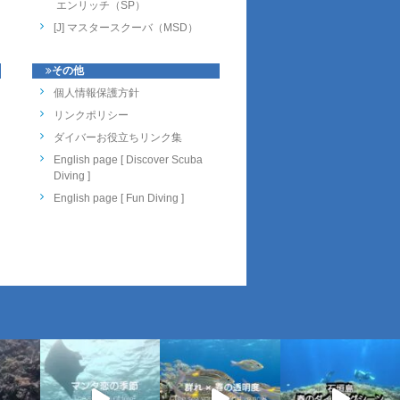
エンリッチ（SP）
[J] マスタースクーバ（MSD）
その他
個人情報保護方針
リンクポリシー
ダイバーお役立ちリンク集
English page [ Discover Scuba
Diving ]
English page [ Fun Diving ]