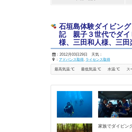
石垣島体験ダイビング
記 親子３世代でダイ
様、三田和人様、三田
：2012月03日29日 天気：
：
アドバンス取得
,
ライセンス取得
最高気温:℃
最低気温:℃
水温:℃
ス
家族でダイビン