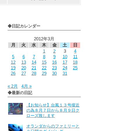
◆日記カレンダー
2012年3月
月
火
水
木
金
土
日
1
2
3
4
5
6
7
8
9
10
11
12
13
14
15
16
17
18
19
20
21
22
23
24
25
26
27
28
29
30
31
« 2月
4月 »
◆最新の日記
【お知らせ】台風１３号接近
の為８月７日から８月９日ク
ローズ致します
オランダからのファミリーと