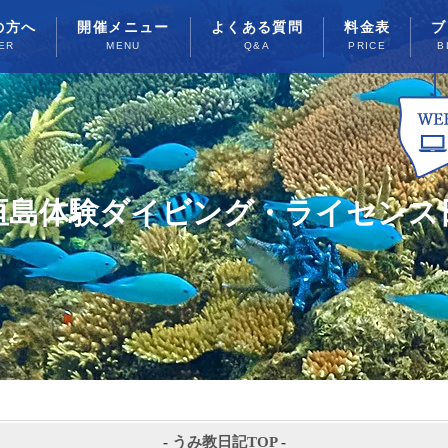
の方へ
開催メニュー
よくある質問
料金表
ブ
ER
MENU
Q&A
PRICE
B
垣島体験ダイビング・ライセンス
-
うみ教日記TOP
-