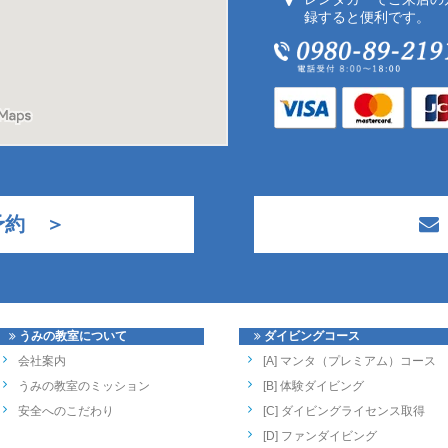
録すると便利です。
予約 ＞
うみの教室について
ダイビングコース
会社案内
[A] マンタ（プレミアム）コース
うみの教室のミッション
[B] 体験ダイビング
安全へのこだわり
[C] ダイビングライセンス取得
[D] ファンダイビング