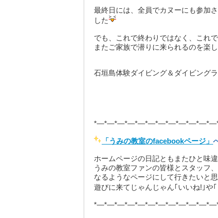
最終日には、全員でカヌーにも参加さ
した
でも、これで終わりではなく、これで
またご家族で潜りに来られるのを楽し
石垣島体験ダイビング＆ダイビングラ
*—*—*—*—*—*—*—*—*—*—*—*—
「うみの教室のfacebookページ」
ホームページの日記ともまたひと味違
うみの教室ファンの皆様とスタッフ、
なるようなページにして行きたいと思
遊びに来てじゃんじゃん｢いいね!｣や
*—*—*—*—*—*—*—*—*—*—*—*—