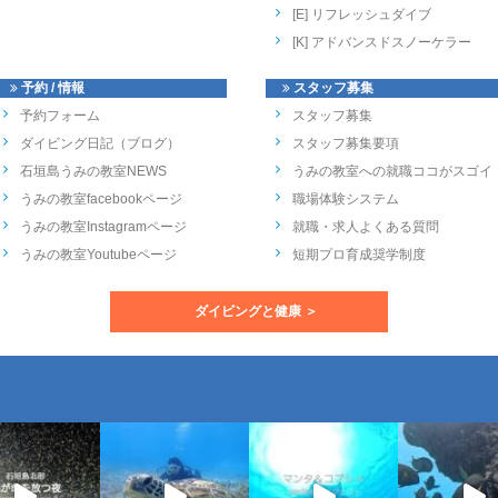
[E] リフレッシュダイブ
[K] アドバンスドスノーケラー
予約 / 情報
スタッフ募集
予約フォーム
スタッフ募集
ダイビング日記（ブログ）
スタッフ募集要項
石垣島うみの教室NEWS
うみの教室への就職ココがスゴイ
うみの教室facebookページ
職場体験システム
うみの教室Instagramページ
就職・求人よくある質問
うみの教室Youtubeページ
短期プロ育成奨学制度
ダイビングと健康 ＞