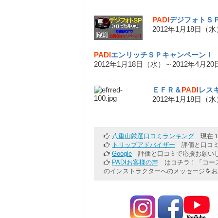
PADI
デジフォトＳ
2012年1月18日（
PADI
エンリッチＳＰキャンペーン！
2012年1月18日（水）～2012年4月2
ＥＦＲ＆
PADI
レス
2012年1月18日（
八重山厳選口コミランキング
現在１
トリップアドバイザー
評価と口コミ
Google
評価と口コミで応援お願いし
PADIお客様の声
はコチラ！「コース
のインストラクターへのメッセージをお