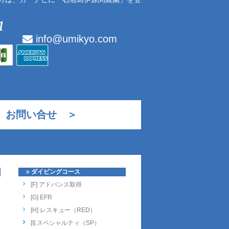
info@umikyo.com
お問い合せ ＞
ダイビングコース
[F] アドバンス取得
[G] EFR
[H] レスキュー（RED）
[I] スペシャルティ（SP）