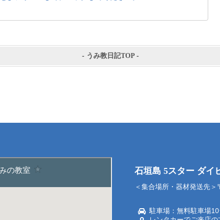
-
うみ教日記TOP
-
石垣島 5スター ダ
＜集合場所・器材発送先＞〒9
駐車場：無料駐車場1
レンタカーでご来店の