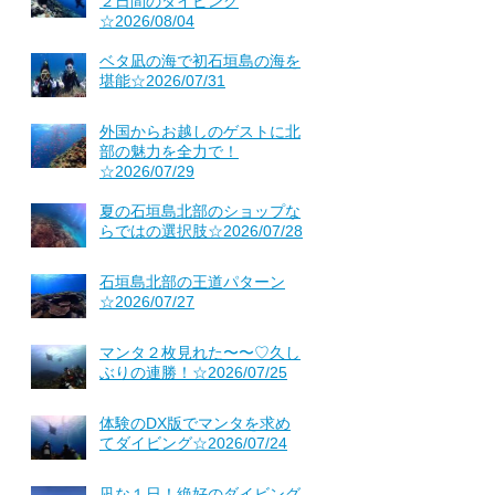
２日間のダイビング
☆2026/08/04
ベタ凪の海で初石垣島の海を
堪能☆2026/07/31
外国からお越しのゲストに北
部の魅力を全力で！
☆2026/07/29
夏の石垣島北部のショップな
らではの選択肢☆2026/07/28
石垣島北部の王道パターン
☆2026/07/27
マンタ２枚見れた〜〜♡久し
ぶりの連勝！☆2026/07/25
体験のDX版でマンタを求め
てダイビング☆2026/07/24
凪な１日！絶好のダイビング