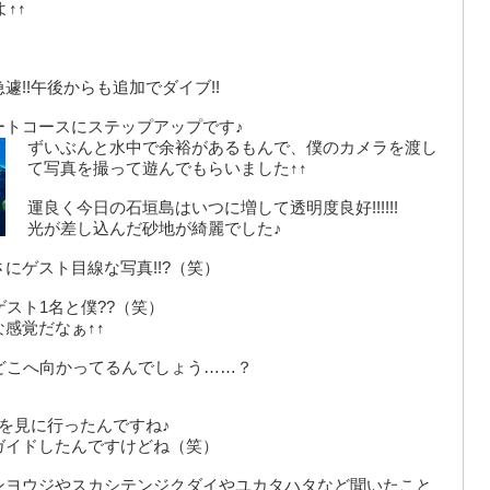
↑↑
遽!!午後からも追加でダイブ!!
ートコースにステップアップです♪
ずいぶんと水中で余裕があるもんで、僕のカメラを渡し
て写真を撮って遊んでもらいました↑↑
運良く今日の石垣島はいつに増して透明度良好!!!!!!
光が差し込んだ砂地が綺麗でした♪
にゲスト目線な写真!!?（笑）
ゲスト1名と僕??（笑）
感覚だなぁ↑↑
でどこへ向かってるんでしょう……？
ミを見に行ったんですね♪
ガイドしたんですけどね（笑）
ンヨウジやスカシテンジクダイやユカタハタなど聞いたこと