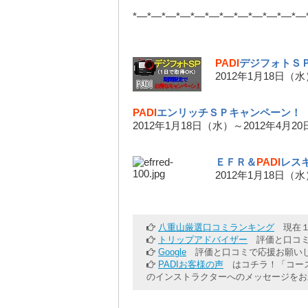
*—*—*—*—*—*—*—*—*—*—*—*—
PADI
デジフォトＳ
2012年1月18日（
PADI
エンリッチＳＰキャンペーン！
2012年1月18日（水）～2012年4月2
ＥＦＲ＆
PADI
レス
2012年1月18日（
八重山厳選口コミランキング
現在１
トリップアドバイザー
評価と口コミ
Google
評価と口コミで応援お願いし
PADIお客様の声
はコチラ！「コース
のインストラクターへのメッセージをお