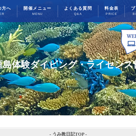
の方へ
開催メニュー
よくある質問
料金表
ブ
ER
MENU
Q&A
PRICE
B
垣島体験ダイビング・ライセンス
-
うみ教日記TOP
-