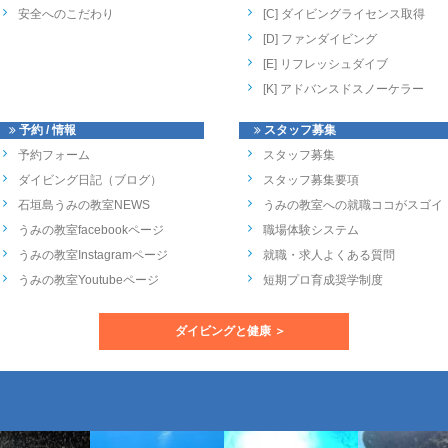
安全へのこだわり
[C] ダイビングライセンス取得
[D] ファンダイビング
[E] リフレッシュダイブ
[K] アドバンスドスノーケラー
予約 / 情報
スタッフ募集
予約フォーム
スタッフ募集
ダイビング日記（ブログ）
スタッフ募集要項
石垣島うみの教室NEWS
うみの教室への就職ココがスゴイ
うみの教室facebookページ
職場体験システム
うみの教室Instagramページ
就職・求人よくある質問
うみの教室Youtubeページ
短期プロ育成奨学制度
ダイビングと健康 ＞