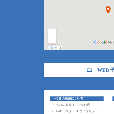
WEB 
うみの教室について
うみの教室はこんなお店
PADI 5スター･IDダイブリゾート