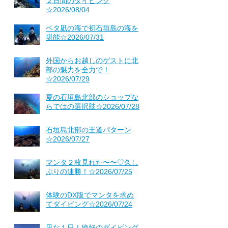
２日間のダイビング
☆2026/08/04
ベタ凪の海で初石垣島の海を
堪能☆2026/07/31
外国からお越しのゲストに北
部の魅力を全力で！
☆2026/07/29
夏の石垣島北部のショップな
らではの選択肢☆2026/07/28
石垣島北部の王道パターン
☆2026/07/27
マンタ２枚見れた〜〜♡久し
ぶりの連勝！☆2026/07/25
体験のDX版でマンタを求め
てダイビング☆2026/07/24
凪な１日！絶好のダイビング