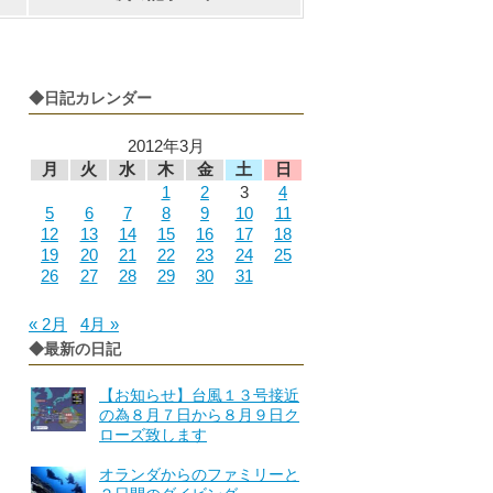
◆日記カレンダー
2012年3月
月
火
水
木
金
土
日
1
2
3
4
5
6
7
8
9
10
11
12
13
14
15
16
17
18
19
20
21
22
23
24
25
26
27
28
29
30
31
« 2月
4月 »
◆最新の日記
【お知らせ】台風１３号接近
の為８月７日から８月９日ク
ローズ致します
オランダからのファミリーと