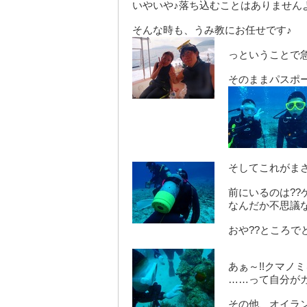
いやいや♪落ち込むことはありませんよ
そんな時も、うみ教にお任せです♪
っということで急
そのままパスポ
そしてこれがまさ
前にいるのは??
なんだか不思議な
おや??ところ
あぁ～!!クマノ
……って自分が
その他、オイラ