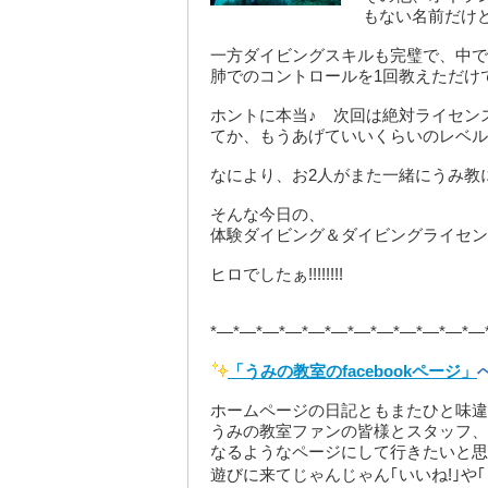
もない名前だけど
一方ダイビングスキルも完璧で、中でも最
肺でのコントロールを1回教えただけで
ホントに本当♪ 次回は絶対ライセンス
てか、もうあげていいくらいのレベル
なにより、お2人がまた一緒にうみ教
そんな今日の、
体験ダイビング＆ダイビングライセンス
ヒロでしたぁ!!!!!!!!
*—*—*—*—*—*—*—*—*—*—*—*—
「うみの教室のfacebookページ」
ホームページの日記ともまたひと味違
うみの教室ファンの皆様とスタッフ、
なるようなページにして行きたいと思
遊びに来てじゃんじゃん｢いいね!｣や