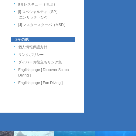
[H] レスキュー（RED）
[I] スペシャルティ（SP）
エンリッチ（SP）
[J] マスタースクーバ（MSD）
その他
個人情報保護方針
リンクポリシー
ダイバーお役立ちリンク集
English page [ Discover Scuba
Diving ]
English page [ Fun Diving ]