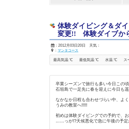
体験ダイビング＆ダイ
変更!! 体験ダイブ
：2012月03日20日 天気：
：
マンタコース
最高気温:℃
最低気温:℃
水温:℃
ス
卒業シーズンで旅行も多い今日この頃
石垣島で一足先に春を迎えに今日も遥
なかなか日程も合わせづらい中、よく
うみの教室へ!!!!!
初めは体験ダイビングでの予約で、お
……っが!?天候悪化で急に午後の予定