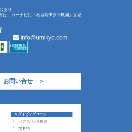
0台あり
方は、カーナビに「石垣島伊原間農園」を登
info@umikyo.com
お問い合せ ＞
ダイビングコース
[F] アドバンス取得
[G] EFR