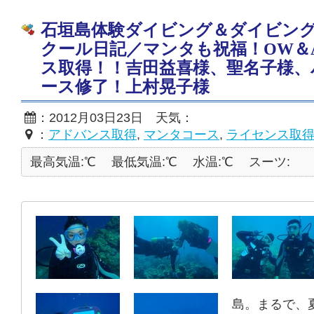
石垣島体験ダイビング＆ダイビン
クール日記／マンタも祝福！OW＆
ス取得！！吉田益喜様、聖名子様、
ース修了！上村晃子様
：2012月03日23日 天気：
：
アドバンス取得
,
マンタコース
,
ライセンス取
最高気温:℃
最低気温:℃
水温:℃
スーツ:
島。まるで、