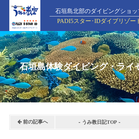
石垣島北部のダイビングショッ
PADI5スター･IDダイブリゾー
石垣島体験ダイビング・ライ
-
-
前の記事へ
うみ教日記TOP