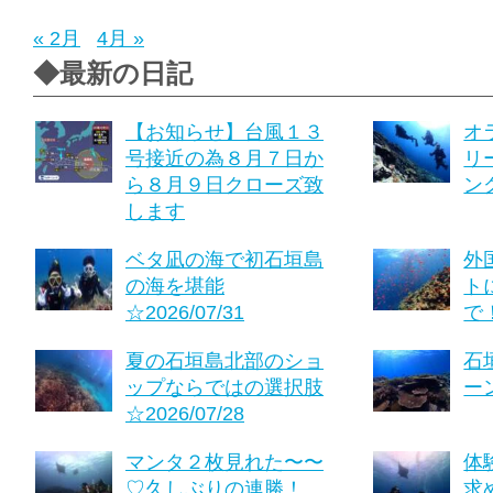
« 2月
4月 »
◆最新の日記
【お知らせ】台風１３
オ
号接近の為８月７日か
リ
ら８月９日クローズ致
ング
します
ベタ凪の海で初石垣島
外
の海を堪能
ト
☆2026/07/31
で！
夏の石垣島北部のショ
石
ップならではの選択肢
ーン
☆2026/07/28
マンタ２枚見れた〜〜
体
♡久しぶりの連勝！
求