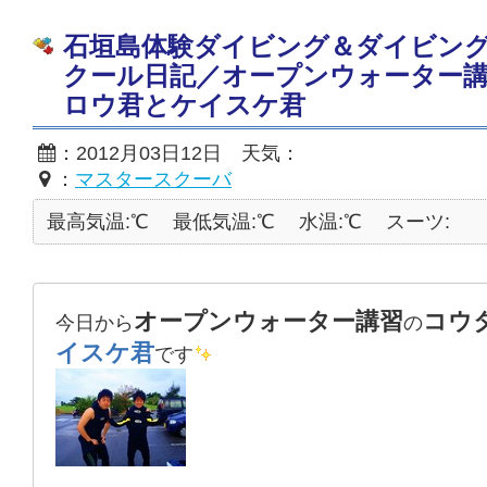
石垣島体験ダイビング＆ダイビン
クール日記／オープンウォーター
ロウ君とケイスケ君
：2012月03日12日 天気：
：
マスタースクーバ
最高気温:℃
最低気温:℃
水温:℃
スーツ:
オープンウォーター講習
コウ
今日から
の
イスケ君
です