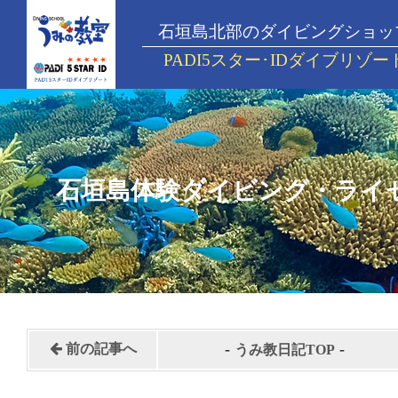
石垣島北部のダイビングショッ
PADI5スター･IDダイブリゾー
石垣島体験ダイビング・ライ
-
-
前の記事へ
うみ教日記TOP