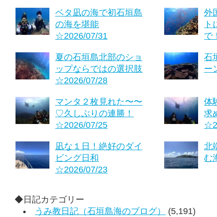
ベタ凪の海で初石垣島
外
の海を堪能
ト
☆2026/07/31
で！
夏の石垣島北部のショ
石
ップならではの選択肢
ーン
☆2026/07/28
マンタ２枚見れた〜〜
体
♡久しぶりの連勝！
求
☆2026/07/25
☆2
凪な１日！絶好のダイ
北
ビング日和
む海
☆2026/07/23
◆日記カテゴリー
うみ教日記（石垣島海のブログ）
(5,191)