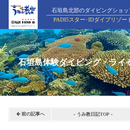
石垣島北部のダイビングショッ
PADI5スター･IDダイブリゾー
石垣島体験ダイビング・ライ
-
-
前の記事へ
うみ教日記TOP