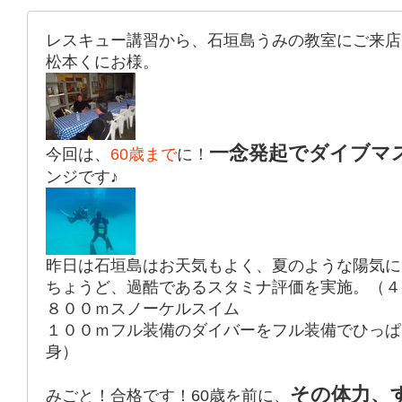
レスキュー講習から、石垣島うみの教室にご来店
松本くにお様。
一念発起でダイブマ
今回は、
60歳まで
に！
ンジです♪
昨日は石垣島はお天気もよく、夏のような陽気に
ちょうど、過酷であるスタミナ評価を実施。（４
８００ｍスノーケルスイム
１００ｍフル装備のダイバーをフル装備でひっぱ
身）
その体力、
みごと！合格です！60歳を前に、