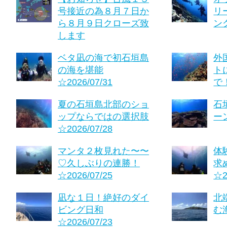
号接近の為８月７日か
リ
ら８月９日クローズ致
ング
します
ベタ凪の海で初石垣島
外
の海を堪能
ト
☆2026/07/31
で！
夏の石垣島北部のショ
石
ップならではの選択肢
ーン
☆2026/07/28
マンタ２枚見れた〜〜
体
♡久しぶりの連勝！
求
☆2026/07/25
☆2
凪な１日！絶好のダイ
北
ビング日和
む海
☆2026/07/23