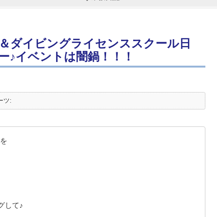
＆ダイビングライセンススクール日
ー♪イベントは闇鍋！！！
ーツ:
を
グして♪