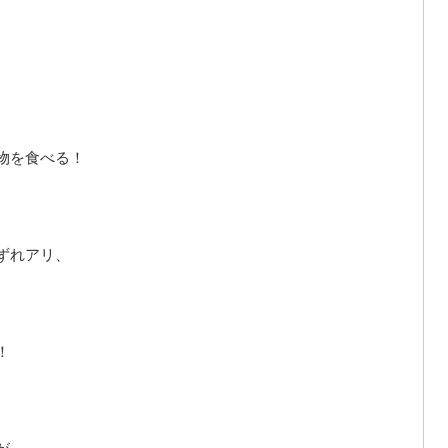
物を食べる！
ずれアリ、
！