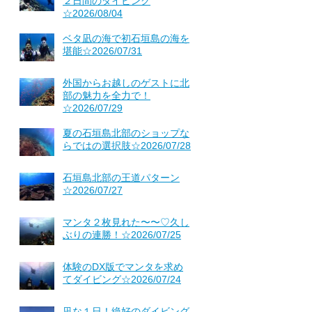
２日間のダイビング
☆2026/08/04
ベタ凪の海で初石垣島の海を
堪能☆2026/07/31
外国からお越しのゲストに北
部の魅力を全力で！
☆2026/07/29
夏の石垣島北部のショップな
らではの選択肢☆2026/07/28
石垣島北部の王道パターン
☆2026/07/27
マンタ２枚見れた〜〜♡久し
ぶりの連勝！☆2026/07/25
体験のDX版でマンタを求め
てダイビング☆2026/07/24
凪な１日！絶好のダイビング