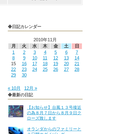
◆日記カレンダー
2010年11月
月
火
水
木
金
土
日
1
2
3
4
5
6
7
8
9
10
11
12
13
14
15
16
17
18
19
20
21
22
23
24
25
26
27
28
29
30
« 10月
12月 »
◆最新の日記
【お知らせ】台風１３号接近
の為８月７日から８月９日ク
ローズ致します
オランダからのファミリーと