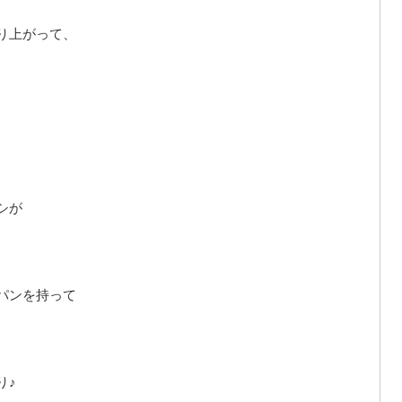
り上がって、
シが
パンを持って
り♪