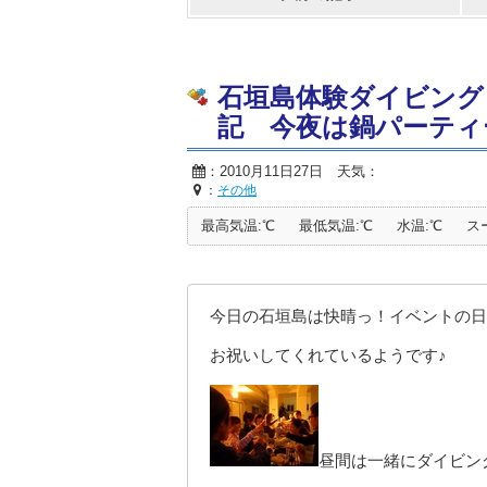
石垣島体験ダイビング
記 今夜は鍋パーティ
：2010月11日27日 天気：
：
その他
最高気温:℃
最低気温:℃
水温:℃
ス
今日の石垣島は快晴っ！イベントの日
お祝いしてくれているようです♪
昼間は一緒にダイビン