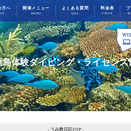
の方へ
開催メニュー
よくある質問
料金表
ブ
ER
MENU
Q&A
PRICE
B
垣島体験ダイビング・ライセンス
-
うみ教日記TOP
-