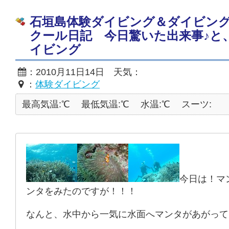
石垣島体験ダイビング＆ダイビン
クール日記 今日驚いた出来事♪と
イビング
：2010月11日14日 天気：
：
体験ダイビング
最高気温:℃
最低気温:℃
水温:℃
スーツ:
今日は！マ
ンタをみたのですが！！！
なんと、水中から一気に水面へマンタがあがって