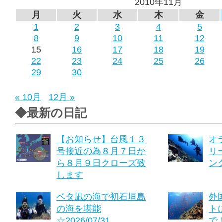
2010年11月
月
火
水
木
金
1
2
3
4
5
8
9
10
11
12
15
16
17
18
19
22
23
24
25
26
29
30
« 10月
12月 »
◆最新の日記
【お知らせ】台風１３
オ
号接近の為８月７日か
リ
ら８月９日クローズ致
ング
します
ベタ凪の海で初石垣島
外
の海を堪能
ト
☆2026/07/31
で！