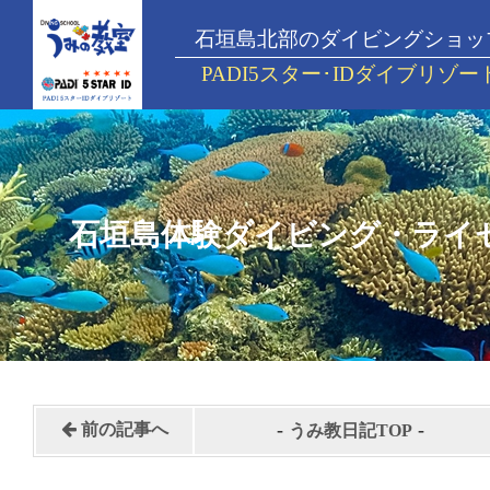
石垣島北部のダイビングショッ
PADI5スター･IDダイブリゾー
石垣島体験ダイビング・ライ
-
-
前の記事へ
うみ教日記TOP