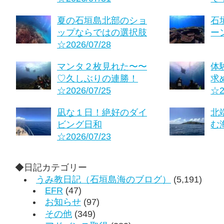
夏の石垣島北部のショ
石
ップならではの選択肢
ーン
☆2026/07/28
マンタ２枚見れた〜〜
体
♡久しぶりの連勝！
求
☆2026/07/25
☆2
凪な１日！絶好のダイ
北
ビング日和
む海
☆2026/07/23
◆日記カテゴリー
うみ教日記（石垣島海のブログ）
(5,191)
EFR
(47)
お知らせ
(97)
その他
(349)