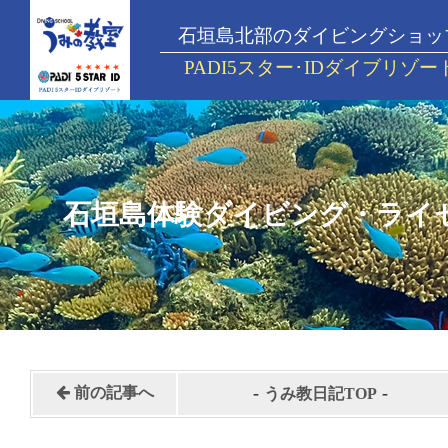
石垣島北部のダイビングショッ
PADI5スター･IDダイブリゾー
石垣島体験ダイビング・ライ
-
-
前の記事へ
うみ教日記TOP