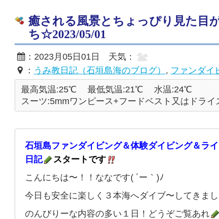
癒される風景とちょっぴり見た目
ち☆2023/05/01
：2023月05日01日 天気：
：
うみ教日記（石垣島海のブログ）
,
ファンダイ
最高気温:25℃
最低気温:21℃
水温:24℃
スーツ:5mmワンピース+フードベスト又はドライ
石垣島ファンダイビング＆体験ダイビング＆ライ
日記
スタートです
こんにちは〜！！ななです( ´ー｀)ﾉ
今日も安全に楽しく３本海へダイブ〜してきまし
のんびりーな内容の多い１日！どうぞご覧あれ