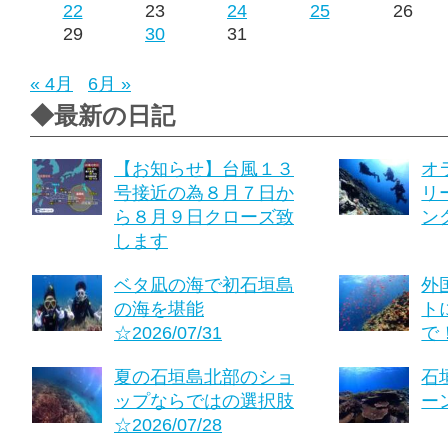
22
23
24
25
26
29
30
31
« 4月
6月 »
◆最新の日記
【お知らせ】台風１３
オ
号接近の為８月７日か
リ
ら８月９日クローズ致
ング
します
ベタ凪の海で初石垣島
外
の海を堪能
ト
☆2026/07/31
で！
夏の石垣島北部のショ
石
ップならではの選択肢
ーン
☆2026/07/28