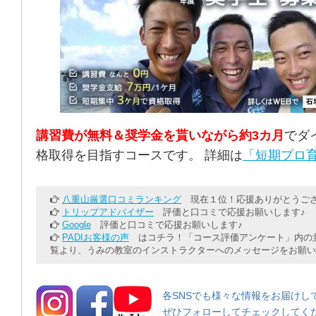
講習費が無料＆奨学金を貰いながら約3カ月
でダ
格取得を目指すコースです。 詳細は
「短期プロ育
八重山厳選口コミランキング
現在１位！応援ありがとうござ
トリップアドバイザー
評価と口コミで応援お願いします♪
Google
評価と口コミで応援お願いします♪
PADIお客様の声
はコチラ！「コース評価アンケート」内の意
覧より、うみの教室のインストラクターへのメッセージをお願い
各SNSでも様々な情報をお届けし
ぜひフォローしてチェックしてく