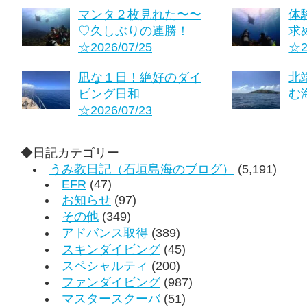
マンタ２枚見れた〜〜
体
♡久しぶりの連勝！
求
☆2026/07/25
☆2
凪な１日！絶好のダイ
北
ビング日和
む海
☆2026/07/23
◆日記カテゴリー
うみ教日記（石垣島海のブログ）
(5,191)
EFR
(47)
お知らせ
(97)
その他
(349)
アドバンス取得
(389)
スキンダイビング
(45)
スペシャルティ
(200)
ファンダイビング
(987)
マスタースクーバ
(51)