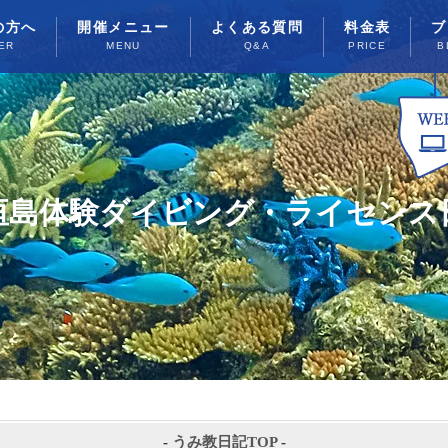
の方へ
開催メニュー
よくある質問
料金表
ブ
ER
MENU
Q&A
PRICE
B
垣島体験ダイビング・ライセンス
-
うみ教日記TOP
-