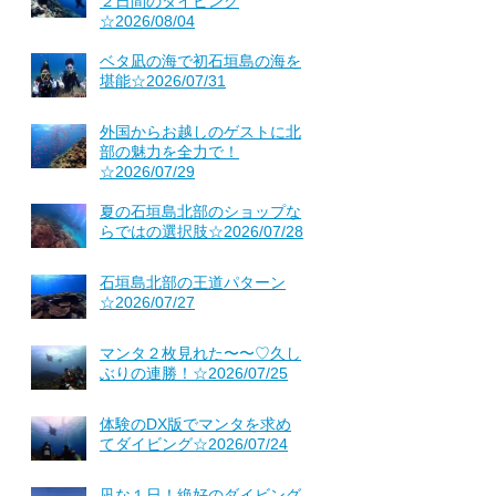
２日間のダイビング
☆2026/08/04
ベタ凪の海で初石垣島の海を
堪能☆2026/07/31
外国からお越しのゲストに北
部の魅力を全力で！
☆2026/07/29
夏の石垣島北部のショップな
らではの選択肢☆2026/07/28
石垣島北部の王道パターン
☆2026/07/27
マンタ２枚見れた〜〜♡久し
ぶりの連勝！☆2026/07/25
体験のDX版でマンタを求め
てダイビング☆2026/07/24
凪な１日！絶好のダイビング