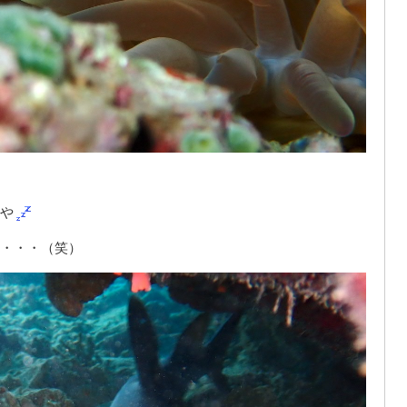
や
・・・（笑）