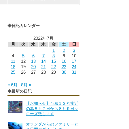
◆日記カレンダー
2022年7月
月
火
水
木
金
土
日
1
2
3
4
5
6
7
8
9
10
11
12
13
14
15
16
17
18
19
20
21
22
23
24
25
26
27
28
29
30
31
« 6月
8月 »
◆最新の日記
【お知らせ】台風１３号接近
の為８月７日から８月９日ク
ローズ致します
オランダからのファミリーと