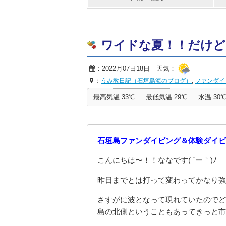
ワイドな夏！！だけどもマ
：2022月07日18日 天気：
：
うみ教日記（石垣島海のブログ）
,
ファンダイ
最高気温:33℃
最低気温:29℃
水温:30
石垣島ファンダイビング＆体験ダイビ
こんにちは〜！！ななです( ´ー｀)ﾉ
昨日までとは打って変わってかなり強
さすがに波となって現れていたのでど
島の北側ということもあってきっと市