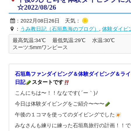
☆2022/08/26
：2022月08日26日 天気：
：
うみ教日記（石垣島海のブログ）
,
体験ダイビ
最高気温:34℃
最低気温:29℃
水温:30℃
スーツ:5mmワンピース
石垣島ファンダイビング＆体験ダイビング＆ライ
日記
スタートです
こんにちは〜！！ななです( ´ー｀)ﾉ
今日は体験ダイビングをご紹介〜〜〜
午後の１コマを使ってのダイビングでした
みなさんも練りに練った石垣島旅行の計画！！で