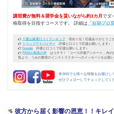
講習費が無料＆奨学金を貰いながら約3カ月
でダ
格取得を目指すコースです。 詳細は
「短期プロ育
八重山厳選口コミランキング
現在１位！応援ありがとうござ
トリップアドバイザー
評価と口コミで応援お願いします♪
Google
評価と口コミで応援お願いします♪
PADIお客様の声
はコチラ！「コース評価アンケート」内の意
覧より、うみの教室のインストラクターへのメッセージをお願い
各SNSでも様々な情報をお届けし
ぜひフォローしてチェックしてく
彼方から届く影響の恩恵！！キレ