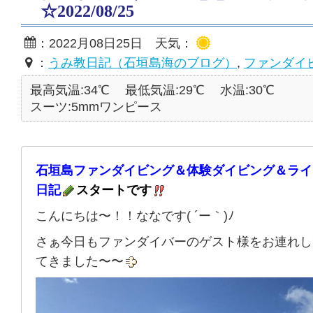
☆2022/08/25
：2022月08日25日 天気：
：
うみ教日記（石垣島海のブログ）
,
ファンダイ
最高気温:34℃
最低気温:29℃
水温:30℃
スーツ:5mmワンピース
石垣島ファンダイビング＆体験ダイビング＆ライ
日記
スタートです
こんにちは〜！！ななです( ´ー｀)ﾉ
さぁ今日もファンダイバーのゲスト様をお連れし
てきました〜〜