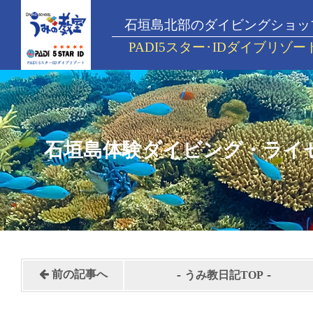
石垣島北部のダイビングショッ
PADI5スター･IDダイブリゾー
石垣島体験ダイビング・ライ
-
-
前の記事へ
うみ教日記TOP