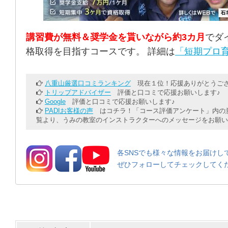
講習費が無料＆奨学金を貰いながら約3カ月
でダ
格取得を目指すコースです。 詳細は
「短期プロ育
八重山厳選口コミランキング
現在１位！応援ありがとうござ
トリップアドバイザー
評価と口コミで応援お願いします♪
Google
評価と口コミで応援お願いします♪
PADIお客様の声
はコチラ！「コース評価アンケート」内の意
覧より、うみの教室のインストラクターへのメッセージをお願い
各SNSでも様々な情報をお届けし
ぜひフォローしてチェックしてく