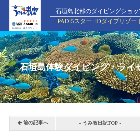
石垣島北部のダイビングショッ
PADI5スター･IDダイブリゾー
石垣島体験ダイビング・ライ
-
-
前の記事へ
うみ教日記TOP