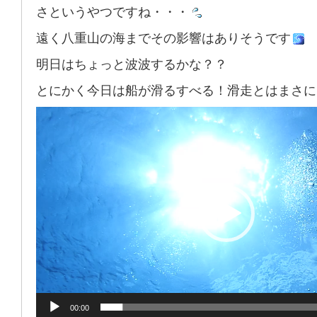
さというやつですね・・・
遠く八重山の海までその影響はありそうです
明日はちょっと波波するかな？？
とにかく今日は船が滑るすべる！滑走とはまさに
動
画
プ
レ
ー
ヤ
ー
00:00