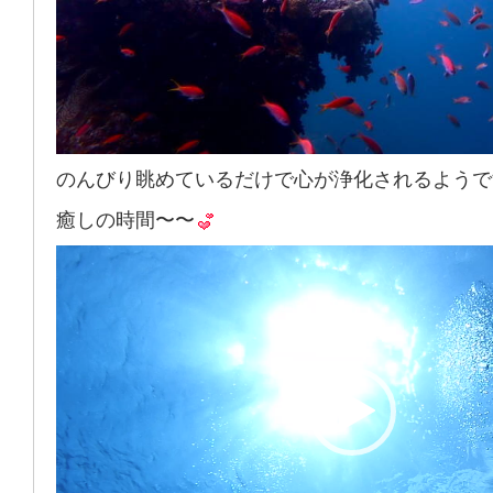
のんびり眺めているだけで心が浄化されるようで
癒しの時間〜〜
動
画
プ
レ
ー
ヤ
ー