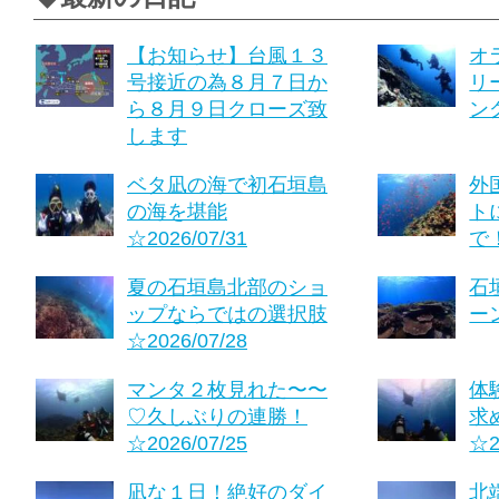
【お知らせ】台風１３
オ
号接近の為８月７日か
リ
ら８月９日クローズ致
ング
します
ベタ凪の海で初石垣島
外
の海を堪能
ト
☆2026/07/31
で！
夏の石垣島北部のショ
石
ップならではの選択肢
ーン
☆2026/07/28
マンタ２枚見れた〜〜
体
♡久しぶりの連勝！
求
☆2026/07/25
☆2
凪な１日！絶好のダイ
北