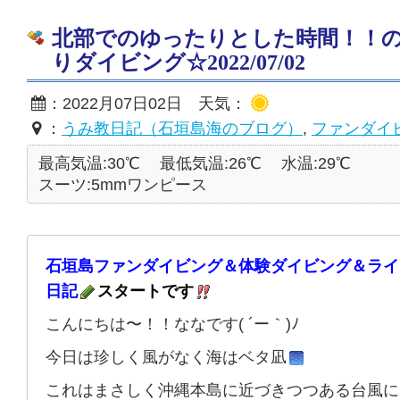
北部でのゆったりとした時間！！
りダイビング☆2022/07/02
：2022月07日02日 天気：
：
うみ教日記（石垣島海のブログ）
,
ファンダイ
最高気温:30℃
最低気温:26℃
水温:29℃
スーツ:5mmワンピース
石垣島ファンダイビング＆体験ダイビング＆ライ
日記
スタートです
こんにちは〜！！ななです( ´ー｀)ﾉ
今日は珍しく風がなく海はベタ凪
これはまさしく沖縄本島に近づきつつある台風に