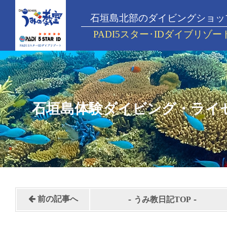
石垣島北部のダイビングショッ
PADI5スター･IDダイブリゾー
石垣島体験ダイビング・ライ
-
-
前の記事へ
うみ教日記TOP