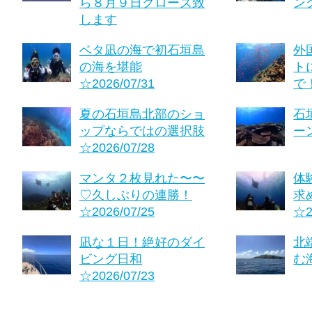
ら８月９日クローズ致
ング
します
ベタ凪の海で初石垣島
外
の海を堪能
ト
☆2026/07/31
で！
夏の石垣島北部のショ
石
ップならではの選択肢
ーン
☆2026/07/28
マンタ２枚見れた〜〜
体
♡久しぶりの連勝！
求
☆2026/07/25
☆2
凪な１日！絶好のダイ
北
ビング日和
む海
☆2026/07/23