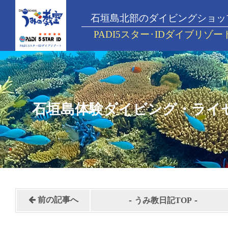
石垣島北部のダイビングショッ
PADI5スター･IDダイブリゾー
石垣島体験ダイビング・ライ
-
-
前の記事へ
うみ教日記TOP