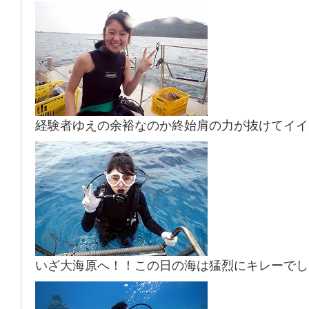
経験者ゆえの余裕なのか終始肩の力が抜けてイイ
いざ大海原へ！！この日の海は猛烈にキレーでし