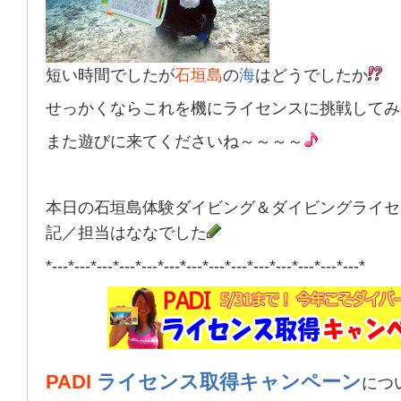
短い時間でしたが
石垣島
の
海
はどうでしたか
せっかくならこれを機にライセンスに挑戦してみ
また遊びに来てくださいね～～～～
本日の石垣島体験ダイビング＆ダイビングライセ
記／担当はななでした
*---*---*---*---*---*---*---*---*---*---*---*---*---*---*
PADI
ライセンス取得キャンペーン
につ