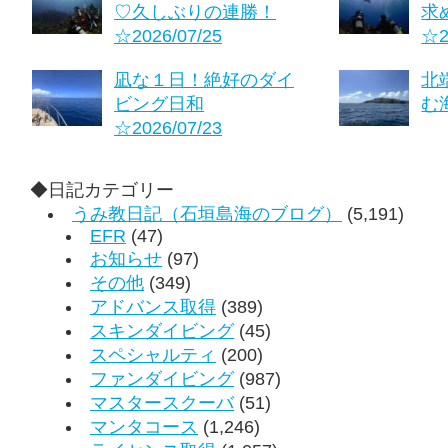
♡久しぶりの連勝！
求
☆2026/07/25
☆2
凪な１日！絶好のダイ
北
ビング日和
む海
☆2026/07/23
◆日記カテゴリー
うみ教日記（石垣島海のブログ）
(5,191)
EFR
(47)
お知らせ
(97)
その他
(349)
アドバンス取得
(389)
スキンダイビング
(45)
スペシャルティ
(200)
ファンダイビング
(987)
マスタースクーバ
(51)
マンタコース
(1,246)