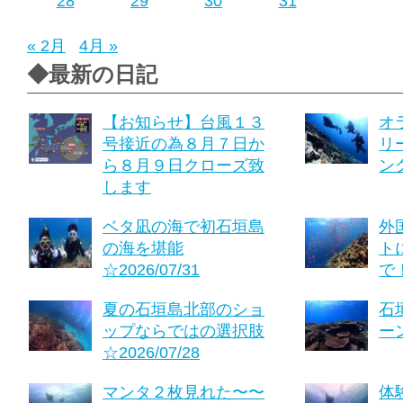
28
29
30
31
« 2月
4月 »
◆最新の日記
【お知らせ】台風１３
オ
号接近の為８月７日か
リ
ら８月９日クローズ致
ング
します
ベタ凪の海で初石垣島
外
の海を堪能
ト
☆2026/07/31
で！
夏の石垣島北部のショ
石
ップならではの選択肢
ーン
☆2026/07/28
マンタ２枚見れた〜〜
体