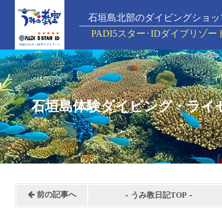
石垣島北部のダイビングショッ
PADI5スター･IDダイブリゾー
石垣島体験ダイビング・ライ
-
-
前の記事へ
うみ教日記TOP