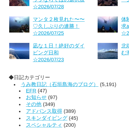
☆2026/07/28
マンタ２枚見れた〜〜
体
♡久しぶりの連勝！
求
☆2026/07/25
☆2
凪な１日！絶好のダイ
北
ビング日和
む海
☆2026/07/23
◆日記カテゴリー
うみ教日記（石垣島海のブログ）
(5,191)
EFR
(47)
お知らせ
(97)
その他
(349)
アドバンス取得
(389)
スキンダイビング
(45)
スペシャルティ
(200)