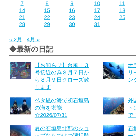
7
8
9
10
11
14
15
16
17
18
21
22
23
24
25
28
29
30
31
« 2月
4月 »
◆最新の日記
【お知らせ】台風１３
オ
号接近の為８月７日か
リ
ら８月９日クローズ致
ング
します
ベタ凪の海で初石垣島
外
の海を堪能
ト
☆2026/07/31
で！
夏の石垣島北部のショ
石
ップならではの選択肢
ーン