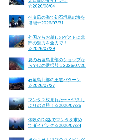
２日間のダイビング
☆2026/08/04
ベタ凪の海で初石垣島の海を
堪能☆2026/07/31
外国からお越しのゲストに北
部の魅力を全力で！
☆2026/07/29
夏の石垣島北部のショップな
らではの選択肢☆2026/07/28
石垣島北部の王道パターン
☆2026/07/27
マンタ２枚見れた〜〜♡久し
ぶりの連勝！☆2026/07/25
体験のDX版でマンタを求め
てダイビング☆2026/07/24
凪な１日！絶好のダイビング