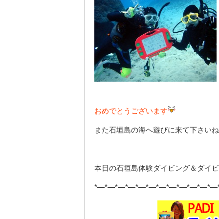
おめでとうございます
また石垣島の海へ遊びに来て下さいね
本日の石垣島体験ダイビング＆ダイビ
*—*—*—*—*—*—*—*—*—*—*—*—