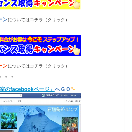
ーン
についてはコチラ（クリック）
ーン
についてはコチラ（クリック）
*—*—*
のfacebookページ」
へＧＯ