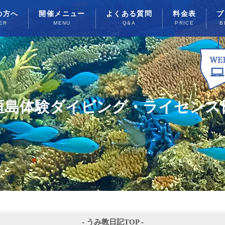
の方へ
開催メニュー
よくある質問
料金表
ブ
ER
MENU
Q&A
PRICE
B
垣島体験ダイビング・ライセンス
-
うみ教日記TOP
-