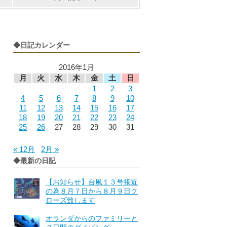
◆日記カレンダー
2016年1月
月
火
水
木
金
土
日
1
2
3
4
5
6
7
8
9
10
11
12
13
14
15
16
17
18
19
20
21
22
23
24
25
26
27
28
29
30
31
« 12月
2月 »
◆最新の日記
【お知らせ】台風１３号接近
の為８月７日から８月９日ク
ローズ致します
オランダからのファミリーと