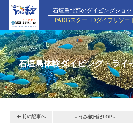
石垣島北部のダイビングショッ
PADI5スター･IDダイブリゾー
石垣島体験ダイビング・ライ
-
-
前の記事へ
うみ教日記TOP