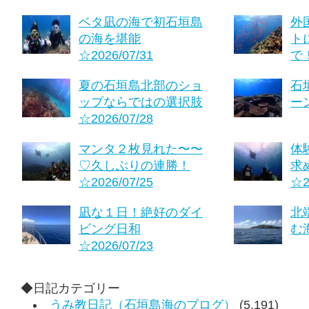
ベタ凪の海で初石垣島
外
の海を堪能
ト
☆2026/07/31
で！
夏の石垣島北部のショ
石
ップならではの選択肢
ーン
☆2026/07/28
マンタ２枚見れた〜〜
体
♡久しぶりの連勝！
求
☆2026/07/25
☆2
凪な１日！絶好のダイ
北
ビング日和
む海
☆2026/07/23
◆日記カテゴリー
うみ教日記（石垣島海のブログ）
(5,191)