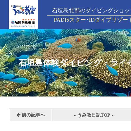
石垣島北部のダイビングショッ
PADI5スター･IDダイブリゾー
石垣島体験ダイビング・ライ
-
-
前の記事へ
うみ教日記TOP