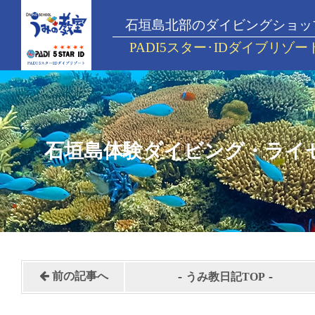
石垣島北部のダイビングショッ
PADI5スター･IDダイブリゾー
石垣島体験ダイビング・ライ
-
-
前の記事へ
うみ教日記TOP