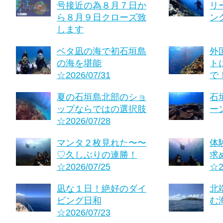
号接近の為８月７日か
リ
ら８月９日クローズ致
ング
します
ベタ凪の海で初石垣島
外
の海を堪能
ト
☆2026/07/31
で！
夏の石垣島北部のショ
石
ップならではの選択肢
ーン
☆2026/07/28
マンタ２枚見れた〜〜
体
♡久しぶりの連勝！
求
☆2026/07/25
☆2
凪な１日！絶好のダイ
北
ビング日和
む海
☆2026/07/23