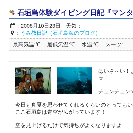
石垣島体験ダイビング日記『マン
：2008月10日23日 天気：
：
うみ教日記（石垣島海のブログ）
最高気温:℃
最低気温:℃
水温:℃
スーツ:
はいさ～い！
☆
チュンチュン
今日も真夏を思わせてくれるくらいのとってもい
ここ石垣島は青空が広がっています！
空を見上げるだけで気持ちがよくなりますよ