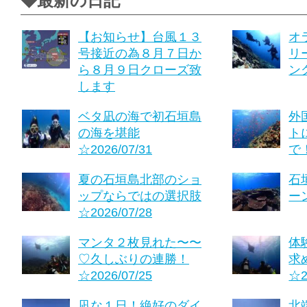
◆最新の日記
【お知らせ】台風１３
オ
号接近の為８月７日か
リ
ら８月９日クローズ致
ング
します
ベタ凪の海で初石垣島
外
の海を堪能
ト
☆2026/07/31
で！
夏の石垣島北部のショ
石
ップならではの選択肢
ーン
☆2026/07/28
マンタ２枚見れた〜〜
体
♡久しぶりの連勝！
求
☆2026/07/25
☆2
凪な１日！絶好のダイ
北