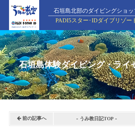
石垣島北部のダイビングショッ
PADI5スター･IDダイブリゾー
石垣島体験ダイビング・ライ
-
-
前の記事へ
うみ教日記TOP