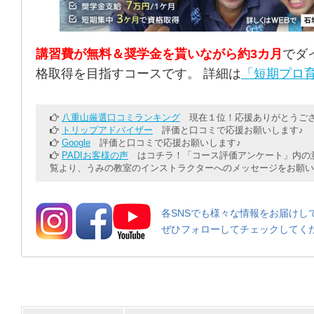
講習費が無料＆奨学金を貰いながら約3カ月
でダ
格取得を目指すコースです。 詳細は
「短期プロ育
八重山厳選口コミランキング
現在１位！応援ありがとうござ
トリップアドバイザー
評価と口コミで応援お願いします♪
Google
評価と口コミで応援お願いします♪
PADIお客様の声
はコチラ！「コース評価アンケート」内の意
覧より、うみの教室のインストラクターへのメッセージをお願い
各SNSでも様々な情報をお届けし
ぜひフォローしてチェックしてく