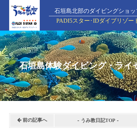
石垣島北部のダイビングショッ
PADI5スター･IDダイブリゾー
石垣島体験ダイビング・ライ
-
-
前の記事へ
うみ教日記TOP