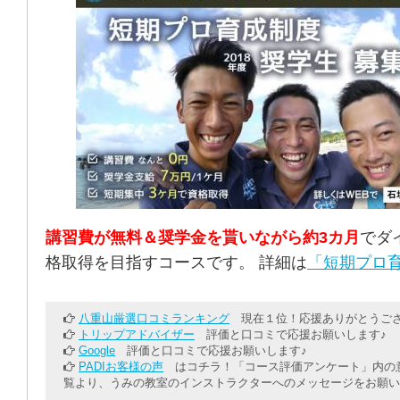
講習費が無料＆奨学金を貰いながら約3カ月
でダ
格取得を目指すコースです。 詳細は
「短期プロ育
八重山厳選口コミランキング
現在１位！応援ありがとうござ
トリップアドバイザー
評価と口コミで応援お願いします♪
Google
評価と口コミで応援お願いします♪
PADIお客様の声
はコチラ！「コース評価アンケート」内の意
覧より、うみの教室のインストラクターへのメッセージをお願い