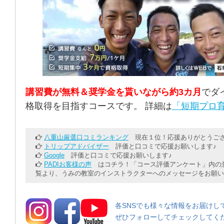
講習費が無料＆奨学金を貰いながら約3カ月
でダ
格取得を目指すコースです。 詳細は
「短期プロ育
八重山厳選口コミランキング
現在１位！応援ありがとうござ
トリップアドバイザー
評価と口コミで応援お願いします♪
Google
評価と口コミで応援お願いします♪
PADIお客様の声
はコチラ！「コース評価アンケート」内の意
覧より、うみの教室のインストラクターへのメッセージをお願い
各SNSでも様々な情報をお届けし
ぜひフォローしてチェックしてく