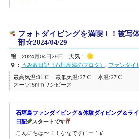
フォトダイビングを満喫！！被写
部☆2024/04/29
：2024月04日29日 天気：
：
うみ教日記（石垣島海のブログ）
,
ファンダイ
最高気温:31℃
最低気温:27℃
水温:27℃
スーツ:5mmワンピース
石垣島ファンダイビング＆体験ダイビング＆ライ
日記
スタートです
こんにちは〜！！ななです( ´ー｀)/