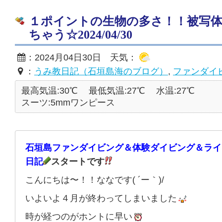
１ポイントの生物の多さ！！被写
ちゃう☆2024/04/30
：2024月04日30日 天気：
：
うみ教日記（石垣島海のブログ）
,
ファンダイ
最高気温:30℃
最低気温:27℃
水温:27℃
スーツ:5mmワンピース
石垣島ファンダイビング＆体験ダイビング＆ライ
日記
スタートです
こんにちは〜！！ななです( ´ー｀)/
いよいよ４月が終わってしまいました
時が経つのがホントに早い