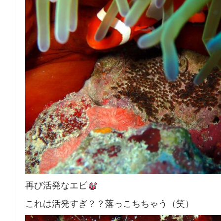
再び活発なエビ
これは活発すぎ？？落っこちちゃう（笑）