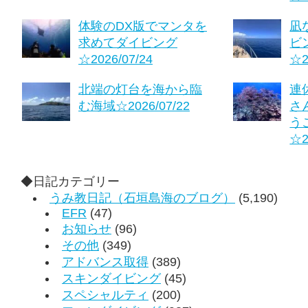
体験のDX版でマンタを
凪
求めてダイビング
ビ
☆2026/07/24
☆2
北端の灯台を海から臨
連
む海域☆2026/07/22
さ
う
☆2
◆日記カテゴリー
うみ教日記（石垣島海のブログ）
(5,190)
EFR
(47)
お知らせ
(96)
その他
(349)
アドバンス取得
(389)
スキンダイビング
(45)
スペシャルティ
(200)