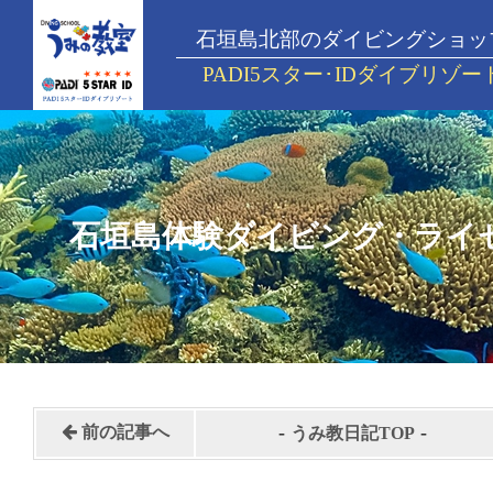
石垣島北部のダイビングショッ
PADI5スター･IDダイブリゾー
石垣島体験ダイビング・ライ
-
-
前の記事へ
うみ教日記TOP