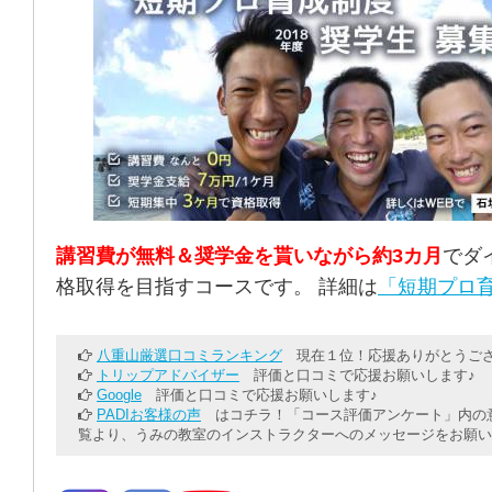
講習費が無料＆奨学金を貰いながら約3カ月
でダ
格取得を目指すコースです。 詳細は
「短期プロ育
八重山厳選口コミランキング
現在１位！応援ありがとうござ
トリップアドバイザー
評価と口コミで応援お願いします♪
Google
評価と口コミで応援お願いします♪
PADIお客様の声
はコチラ！「コース評価アンケート」内の意
覧より、うみの教室のインストラクターへのメッセージをお願い