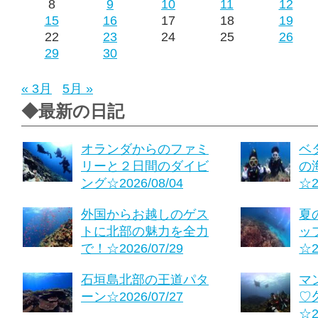
8
9
10
11
12
15
16
17
18
19
22
23
24
25
26
29
30
« 3月
5月 »
◆最新の日記
オランダからのファミ
ベ
リーと２日間のダイビ
の
ング☆2026/08/04
☆2
外国からお越しのゲス
夏
トに北部の魅力を全力
ッ
で！☆2026/07/29
☆2
石垣島北部の王道パタ
マ
ーン☆2026/07/27
♡
☆2