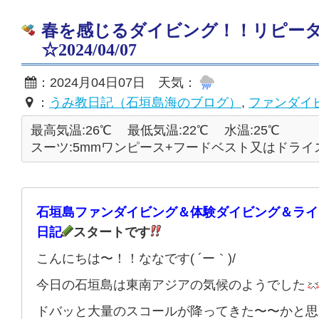
春を感じるダイビング！！リピー
☆2024/04/07
：2024月04日07日 天気：
：
うみ教日記（石垣島海のブログ）
,
ファンダイ
最高気温:26℃
最低気温:22℃
水温:25℃
スーツ:5mmワンピース+フードベスト又はドライ
石垣島ファンダイビング＆体験ダイビング＆ライ
日記
スタートです
こんにちは〜！！ななです( ´ー｀)/
今日の石垣島は東南アジアの気候のようでした
ドバッと大量のスコールが降ってきた〜〜かと思