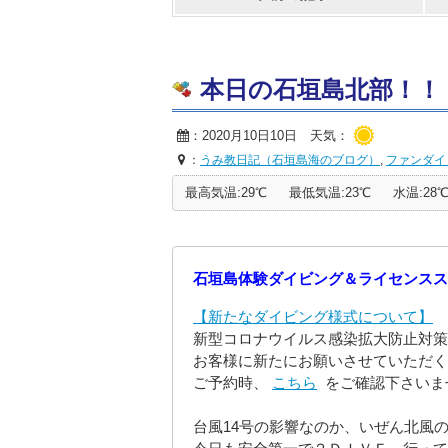
本日の石垣島北部！！ 20
：2020月10日10日 天気：
：
うみ教日記（石垣島海のブログ）
,
ファンダイ
最高気温:29℃
最低気温:23℃
水温:28
石垣島体験ダイビング＆ライセンスス
【新たなダイビング様式について】
新型コロナウイルス感染拡大防止対策
お客様に新たにお願いさせていただく
ご予約時、
こちら
をご確認下さいま
台風14号の影響なのか、いぜん北風