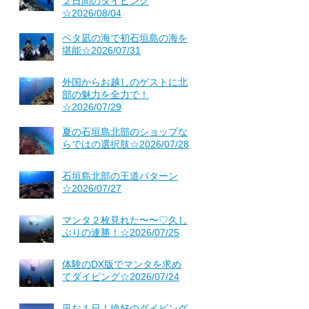
２日間のダイビング
☆2026/08/04
ベタ凪の海で初石垣島の海を
堪能☆2026/07/31
外国からお越しのゲストに北
部の魅力を全力で！
☆2026/07/29
夏の石垣島北部のショップな
らではの選択肢☆2026/07/28
石垣島北部の王道パターン
☆2026/07/27
マンタ２枚見れた〜〜♡久し
ぶりの連勝！☆2026/07/25
体験のDX版でマンタを求め
てダイビング☆2026/07/24
凪な１日！絶好のダイビング