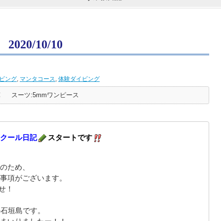
20/10/10
ビング
,
マンタコース
,
体験ダイビング
℃
スーツ:5mmワンピース
クール日記
スタートです
のため、
事項がございます。
せ！
の石垣島です。