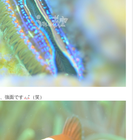
、強面です
（笑）