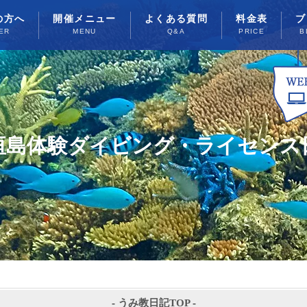
の方へ
開催メニュー
よくある質問
料金表
ブ
ER
MENU
Q&A
PRICE
B
垣島体験ダイビング・ライセンス
-
うみ教日記TOP
-