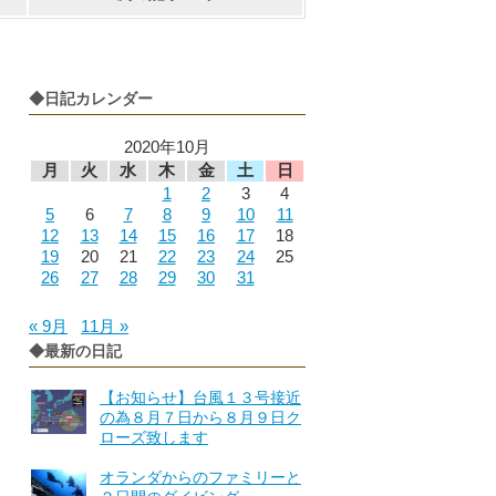
◆日記カレンダー
2020年10月
月
火
水
木
金
土
日
1
2
3
4
5
6
7
8
9
10
11
12
13
14
15
16
17
18
19
20
21
22
23
24
25
26
27
28
29
30
31
« 9月
11月 »
◆最新の日記
【お知らせ】台風１３号接近
の為８月７日から８月９日ク
ローズ致します
オランダからのファミリーと