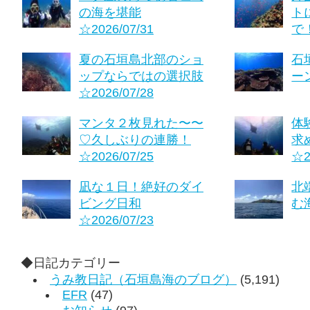
の海を堪能
ト
☆2026/07/31
で！
夏の石垣島北部のショ
石
ップならではの選択肢
ーン
☆2026/07/28
マンタ２枚見れた〜〜
体
♡久しぶりの連勝！
求
☆2026/07/25
☆2
凪な１日！絶好のダイ
北
ビング日和
む海
☆2026/07/23
◆日記カテゴリー
うみ教日記（石垣島海のブログ）
(5,191)
EFR
(47)