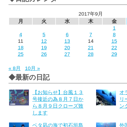
2017年9月
月
火
水
木
金
1
4
5
6
7
8
11
12
13
14
15
18
19
20
21
22
25
26
27
28
29
« 8月
10月 »
◆最新の日記
【お知らせ】台風１３
オ
号接近の為８月７日か
リ
ら８月９日クローズ致
ング
します
ベタ凪の海で初石垣島
外