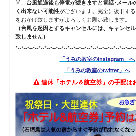
尚、
台風通過後も停電が続きますと電話･メール
く出来ない可能性
がございます。完全に復旧する
をおかけ致しますがよろしくお願い致します。
（台風を起因とするキャンセルには、キャンセル
致しません）
*--*--*--*--*--*--*--*--*--*--*--*--*--*--*--*--*--*--*--*--*-
「うみの教室のinstagram」へ
「うみの教室のtwitter」へ
連休「ホテル＆航空券」の手配は