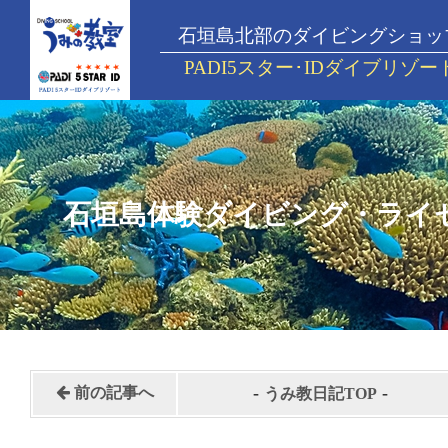
石垣島北部のダイビングショッ
PADI5スター･IDダイブリゾー
石垣島体験ダイビング・ライ
-
-
前の記事へ
うみ教日記TOP