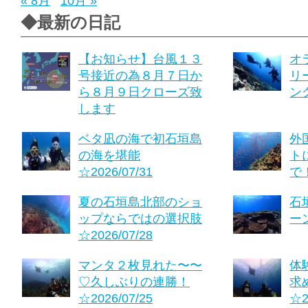
« 8月
10月 »
◆最新の日記
【お知らせ】台風１３
オ
号接近の為８月７日か
リ
ら８月９日クローズ致
ング
します
ベタ凪の海で初石垣島
外
の海を堪能
ト
☆2026/07/31
で！
夏の石垣島北部のショ
石
ップならではの選択肢
ーン
☆2026/07/28
マンタ２枚見れた〜〜
体
♡久しぶりの連勝！
求
☆2026/07/25
☆2