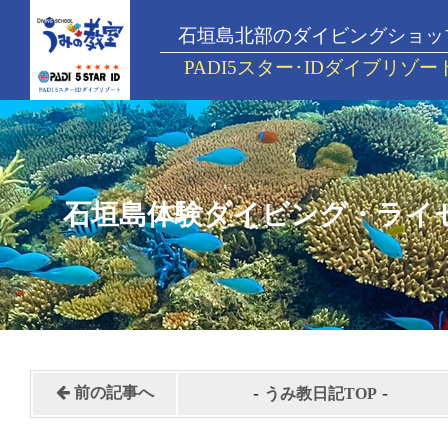
石垣島北部のダイビングショッ
PADI5スター･IDダイブリゾー
石垣島体験ダイビング・ライ
-
-
前の記事へ
うみ教日記TOP