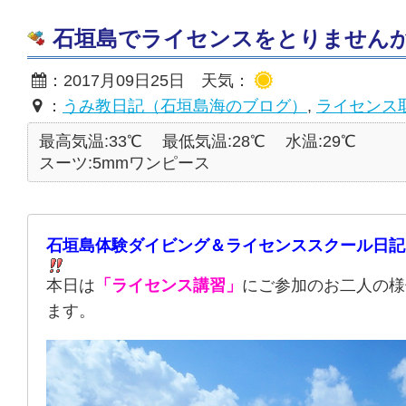
石垣島でライセンスをとりませんか？20
：2017月09日25日 天気：
：
うみ教日記（石垣島海のブログ）
,
ライセンス
最高気温:33℃
最低気温:28℃
水温:29℃
スーツ:5mmワンピース
石垣島体験ダイビング＆ライセンススクール日記
本日は
「ライセンス講習」
にご参加のお二人の様
ます。