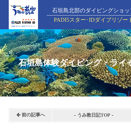
石垣島北部のダイビングショッ
PADI5スター･IDダイブリゾー
石垣島体験ダイビング・ライ
-
-
前の記事へ
うみ教日記TOP