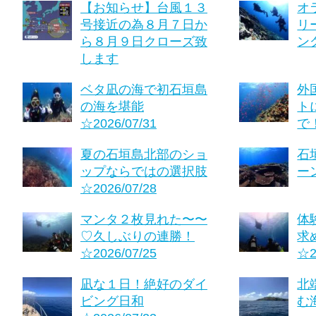
【お知らせ】台風１３
オ
号接近の為８月７日か
リ
ら８月９日クローズ致
ング
します
ベタ凪の海で初石垣島
外
の海を堪能
ト
☆2026/07/31
で！
夏の石垣島北部のショ
石
ップならではの選択肢
ーン
☆2026/07/28
マンタ２枚見れた〜〜
体
♡久しぶりの連勝！
求
☆2026/07/25
☆2
凪な１日！絶好のダイ
北
ビング日和
む海