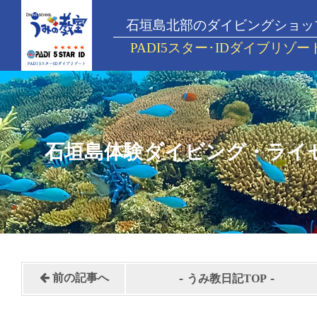
石垣島北部のダイビングショッ
PADI5スター･IDダイブリゾー
石垣島体験ダイビング・ライ
-
-
前の記事へ
うみ教日記TOP