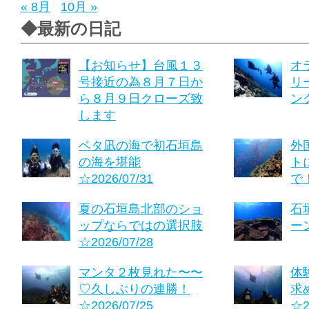
« 8月
10月 »
◆最新の日記
【お知らせ】台風１３
オ
号接近の為８月７日か
リ
ら８月９日クローズ致
ング
します
ベタ凪の海で初石垣島
外
の海を堪能
ト
☆2026/07/31
で！
夏の石垣島北部のショ
石
ップならではの選択肢
ーン
☆2026/07/28
マンタ２枚見れた〜〜
体
♡久しぶりの連勝！
求
☆2026/07/25
☆2