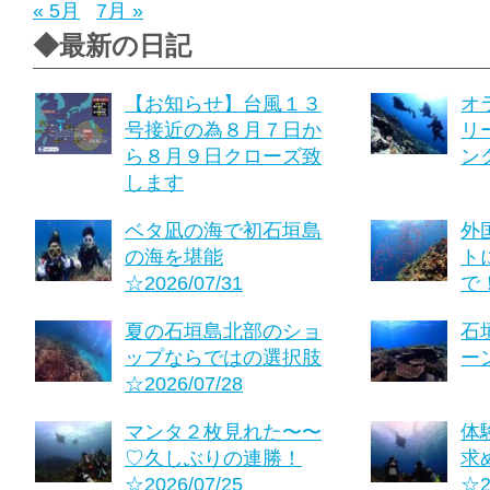
« 5月
7月 »
◆最新の日記
【お知らせ】台風１３
オ
号接近の為８月７日か
リ
ら８月９日クローズ致
ング
します
ベタ凪の海で初石垣島
外
の海を堪能
ト
☆2026/07/31
で！
夏の石垣島北部のショ
石
ップならではの選択肢
ーン
☆2026/07/28
マンタ２枚見れた〜〜
体
♡久しぶりの連勝！
求
☆2026/07/25
☆2