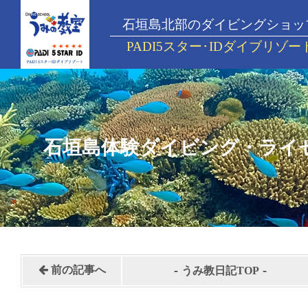
石垣島北部のダイビングショッ
PADI5スター･IDダイブリゾー
石垣島体験ダイビング・ライ
-
-
前の記事へ
うみ教日記TOP