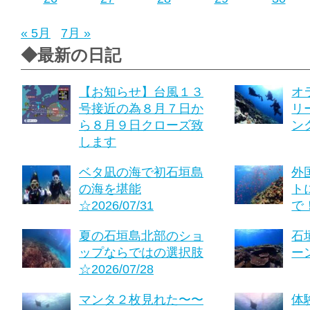
« 5月
7月 »
◆最新の日記
【お知らせ】台風１３
オ
号接近の為８月７日か
リ
ら８月９日クローズ致
ング
します
ベタ凪の海で初石垣島
外
の海を堪能
ト
☆2026/07/31
で！
夏の石垣島北部のショ
石
ップならではの選択肢
ーン
☆2026/07/28
マンタ２枚見れた〜〜
体