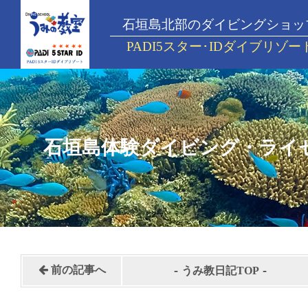
石垣島北部のダイビングショッ
PADI5スター･IDダイブリゾー
石垣島体験ダイビング・ライ
-
-
前の記事へ
うみ教日記TOP