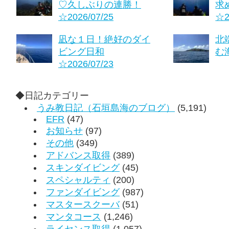
♡久しぶりの連勝！
求
☆2026/07/25
☆2
凪な１日！絶好のダイ
北
ビング日和
む海
☆2026/07/23
◆日記カテゴリー
うみ教日記（石垣島海のブログ）
(5,191)
EFR
(47)
お知らせ
(97)
その他
(349)
アドバンス取得
(389)
スキンダイビング
(45)
スペシャルティ
(200)
ファンダイビング
(987)
マスタースクーバ
(51)
マンタコース
(1,246)
ライセンス取得
(1,057)