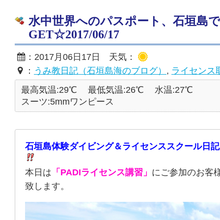
水中世界へのパスポート、石垣島
GET☆2017/06/17
：2017月06日17日 天気：
：
うみ教日記（石垣島海のブログ）
,
ライセンス
最高気温:29℃
最低気温:26℃
水温:27℃
スーツ:5mmワンピース
石垣島体験ダイビング＆ライセンススクール日記
本日は
「PADIライセンス講習」
にご参加のお客
致します。