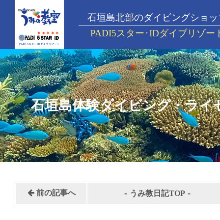
石垣島北部のダイビングショッ
PADI5スター･IDダイブリゾー
石垣島体験ダイビング・ライ
-
-
前の記事へ
うみ教日記TOP