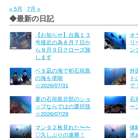
« 5月
7月 »
◆最新の日記
【お知らせ】台風１３
オ
号接近の為８月７日か
リ
ら８月９日クローズ致
ング
します
ベタ凪の海で初石垣島
外
の海を堪能
ト
☆2026/07/31
で！
夏の石垣島北部のショ
石
ップならではの選択肢
ーン
☆2026/07/28
マンタ２枚見れた〜〜
体
♡久しぶりの連勝！
求