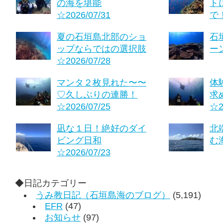
の海を堪能
ト
☆2026/07/31
で！
夏の石垣島北部のショ
石
ップならではの選択肢
ーン
☆2026/07/28
マンタ２枚見れた〜〜
体
♡久しぶりの連勝！
求
☆2026/07/25
☆2
凪な１日！絶好のダイ
北
ビング日和
む海
☆2026/07/23
◆日記カテゴリー
うみ教日記（石垣島海のブログ）
(5,191)
EFR
(47)
お知らせ
(97)