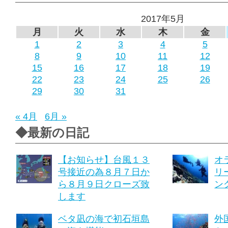
2017年5月
月
火
水
木
金
1
2
3
4
5
8
9
10
11
12
15
16
17
18
19
22
23
24
25
26
29
30
31
« 4月
6月 »
◆最新の日記
【お知らせ】台風１３
オ
号接近の為８月７日か
リ
ら８月９日クローズ致
ング
します
ベタ凪の海で初石垣島
外