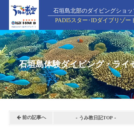
石垣島北部のダイビングショッ
PADI5スター･IDダイブリゾー
石垣島体験ダイビング・ライ
-
-
前の記事へ
うみ教日記TOP