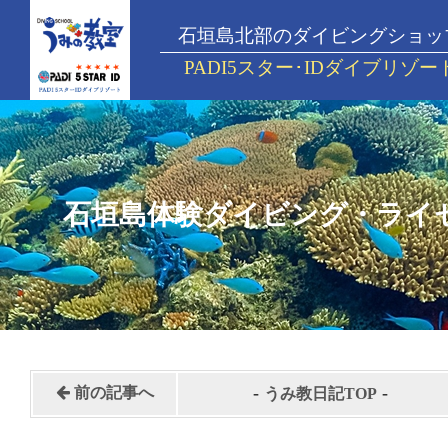
石垣島北部のダイビングショッ
PADI5スター･IDダイブリゾー
石垣島体験ダイビング・ライ
-
-
前の記事へ
うみ教日記TOP