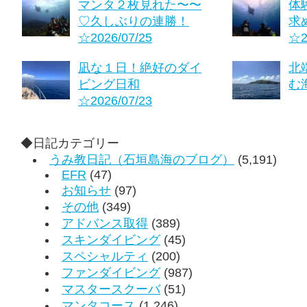
マンタ２枚見れた〜〜
体
♡久しぶりの連勝！
求
☆2026/07/25
☆2
凪な１日！絶好のダイ
北
ビング日和
む海
☆2026/07/23
◆日記カテゴリー
うみ教日記（石垣島海のブログ）
(5,191)
EFR
(47)
お知らせ
(97)
その他
(349)
アドバンス取得
(389)
スキンダイビング
(45)
スペシャルティ
(200)
ファンダイビング
(987)
マスタースクーバ
(51)
マンタコース
(1,246)