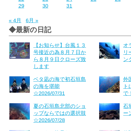
29
30
31
« 4月
6月 »
◆最新の日記
【お知らせ】台風１３
オ
号接近の為８月７日か
リ
ら８月９日クローズ致
ング
します
ベタ凪の海で初石垣島
外
の海を堪能
ト
☆2026/07/31
で！
夏の石垣島北部のショ
石
ップならではの選択肢
ーン
☆2026/07/28