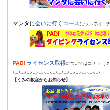
マンタに
会いに行くコース
についてはコ
PADI
ライセンス取得
についてはコチラ（ク
*---*---*---*---*---*---*---*---*---*---*---*---*---*---*
【うみの教室からお知らせ】