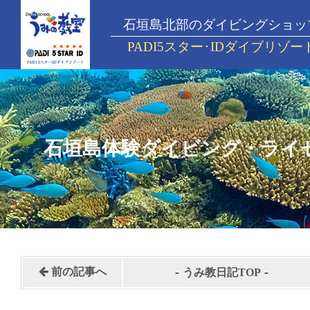
石垣島北部のダイビングショッ
PADI5スター･IDダイブリゾー
石垣島体験ダイビング・ライ
-
-
前の記事へ
うみ教日記TOP