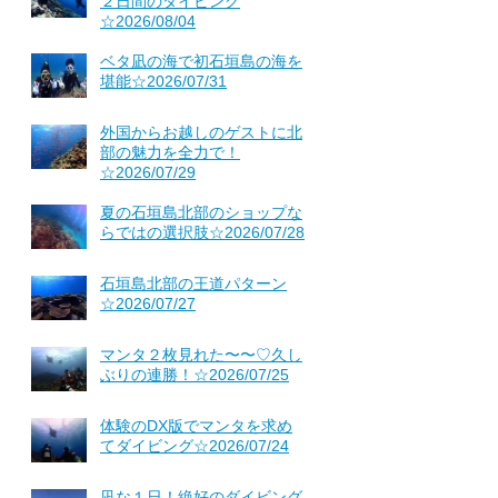
２日間のダイビング
☆2026/08/04
ベタ凪の海で初石垣島の海を
堪能☆2026/07/31
外国からお越しのゲストに北
部の魅力を全力で！
☆2026/07/29
夏の石垣島北部のショップな
らではの選択肢☆2026/07/28
石垣島北部の王道パターン
☆2026/07/27
マンタ２枚見れた〜〜♡久し
ぶりの連勝！☆2026/07/25
体験のDX版でマンタを求め
てダイビング☆2026/07/24
凪な１日！絶好のダイビング