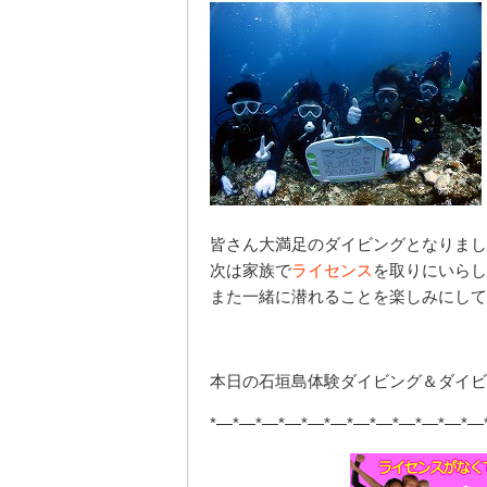
皆さん大満足のダイビングとなりまし
次は家族で
ライセンス
を取りにいらし
また一緒に潜れることを楽しみにして
本日の石垣島体験ダイビング＆ダイビ
*—*—*—*—*—*—*—*—*—*—*—*—