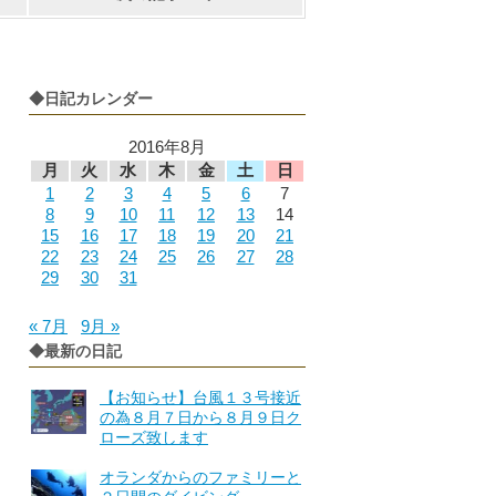
◆日記カレンダー
2016年8月
月
火
水
木
金
土
日
1
2
3
4
5
6
7
8
9
10
11
12
13
14
15
16
17
18
19
20
21
22
23
24
25
26
27
28
29
30
31
« 7月
9月 »
◆最新の日記
【お知らせ】台風１３号接近
の為８月７日から８月９日ク
ローズ致します
オランダからのファミリーと