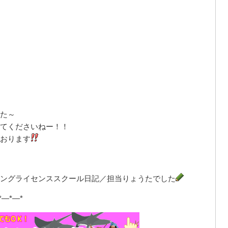
た～
てくださいねー！！
おります
ングライセンススクール日記／担当りょうたでした
*—*—*