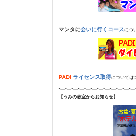
マンタに
会いに行くコース
につ
PADI
ライセンス取得
については
*—*—*—*—*—*—*—*—*—*—*—*—
【うみの教室からお知らせ】