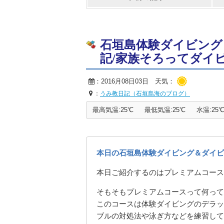
石垣島体験ダイビング
記/家族そろってダイビング
：2016月08日03日 天気：
：
うみ教日記（石垣島海のブログ）
最高気温:25℃
最低気温:25℃
水温:25
本日の石垣島体験ダイビング＆ダイビ
本日ご紹介するのは
プレミアムコース
そもそも
プレミアムコース
って何って
このコースは
体験ダイビングのデラッ
ブルの対処法や泳ぎ方などを練習して