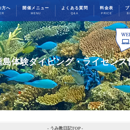
の方へ
開催メニュー
よくある質問
料金表
ブ
ER
MENU
Q&A
PRICE
B
垣島体験ダイビング・ライセンス
-
うみ教日記TOP
-