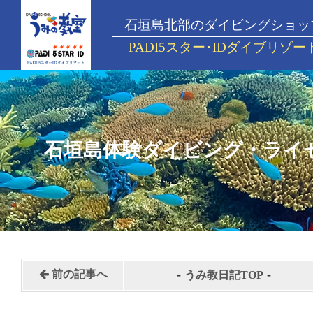
石垣島北部のダイビングショッ
PADI5スター･IDダイブリゾー
石垣島体験ダイビング・ライ
-
-
前の記事へ
うみ教日記TOP