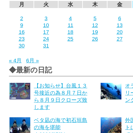
月
火
水
木
金
2
3
4
5
6
9
10
11
12
13
16
17
18
19
20
23
24
25
26
27
30
31
« 4月
6月 »
◆最新の日記
【お知らせ】台風１３
オ
号接近の為８月７日か
リ
ら８月９日クローズ致
ング
します
ベタ凪の海で初石垣島
外
の海を堪能
ト