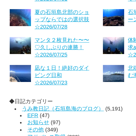
夏の石垣島北部のショ
石
ップならではの選択肢
ーン
☆2026/07/28
マンタ２枚見れた〜〜
体
♡久しぶりの連勝！
求
☆2026/07/25
☆2
凪な１日！絶好のダイ
北
ビング日和
む海
☆2026/07/23
◆日記カテゴリー
うみ教日記（石垣島海のブログ）
(5,191)
EFR
(47)
お知らせ
(97)
その他
(349)