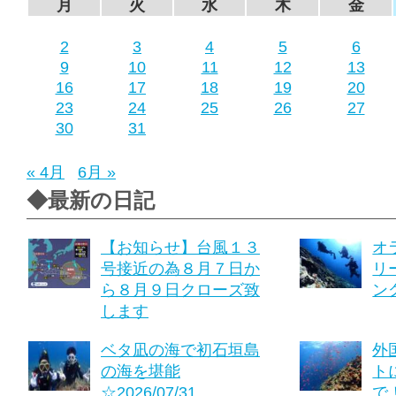
月
火
水
木
金
2
3
4
5
6
9
10
11
12
13
16
17
18
19
20
23
24
25
26
27
30
31
« 4月
6月 »
◆最新の日記
【お知らせ】台風１３
オ
号接近の為８月７日か
リ
ら８月９日クローズ致
ング
します
ベタ凪の海で初石垣島
外
の海を堪能
ト
☆2026/07/31
で！