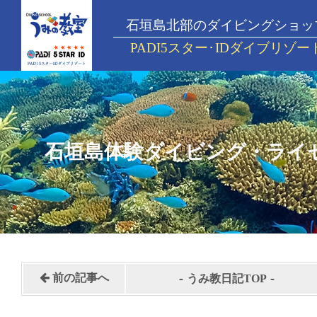
石垣島北部のダイビングショッ
PADI5スター･IDダイブリゾー
石垣島体験ダイビング・ライ
-
-
前の記事へ
うみ教日記TOP