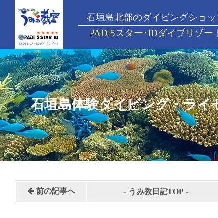
石垣島北部のダイビングショッ
PADI5スター･IDダイブリゾー
石垣島体験ダイビング・ライ
-
-
前の記事へ
うみ教日記TOP