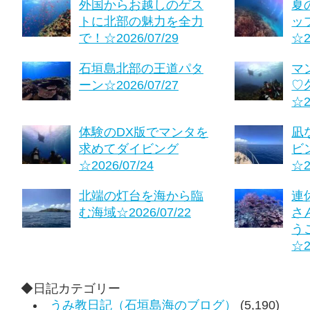
外国からお越しのゲス
夏
トに北部の魅力を全力
ッ
で！☆2026/07/29
☆2
石垣島北部の王道パタ
マ
ーン☆2026/07/27
♡
☆2
体験のDX版でマンタを
凪
求めてダイビング
ビ
☆2026/07/24
☆2
北端の灯台を海から臨
連
む海域☆2026/07/22
さ
う
☆2
◆日記カテゴリー
うみ教日記（石垣島海のブログ）
(5,190)