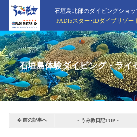
石垣島北部のダイビングショッ
PADI5スター･IDダイブリゾー
石垣島体験ダイビング・ライ
-
-
前の記事へ
うみ教日記TOP