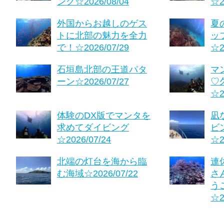
ング☆2026/08/04
☆2
外国からお越しのゲス
夏
トに北部の魅力を全力
ッ
で！☆2026/07/29
☆2
石垣島北部の王道パタ
マ
ーン☆2026/07/27
♡
☆2
体験のDX版でマンタを
凪
求めてダイビング
ビ
☆2026/07/24
☆2
北端の灯台を海から臨
連
む海域☆2026/07/22
さ
う
☆2