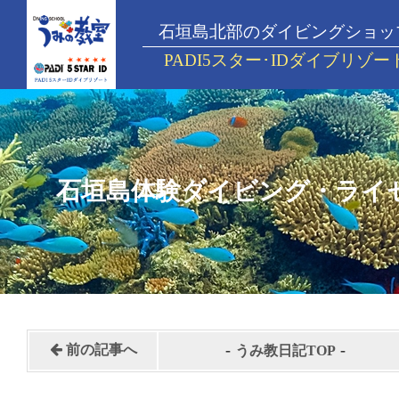
石垣島北部のダイビングショッ
PADI5スター･IDダイブリゾー
石垣島体験ダイビング・ライ
-
-
前の記事へ
うみ教日記TOP