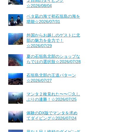
２日間のダイビング
☆2026/08/04
ベタ凪の海で初石垣島の海を
堪能☆2026/07/31
外国からお越しのゲストに北
部の魅力を全力で！
☆2026/07/29
夏の石垣島北部のショップな
らではの選択肢☆2026/07/28
石垣島北部の王道パターン
☆2026/07/27
マンタ２枚見れた〜〜♡久し
ぶりの連勝！☆2026/07/25
体験のDX版でマンタを求め
てダイビング☆2026/07/24
凪な１日！絶好のダイビング