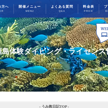
の方へ
開催メニュー
よくある質問
料金表
ブ
ER
MENU
Q&A
PRICE
B
垣島体験ダイビング・ライセンス
-
うみ教日記TOP
-