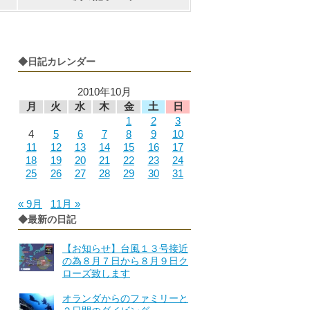
◆日記カレンダー
2010年10月
月
火
水
木
金
土
日
1
2
3
4
5
6
7
8
9
10
11
12
13
14
15
16
17
18
19
20
21
22
23
24
25
26
27
28
29
30
31
« 9月
11月 »
◆最新の日記
【お知らせ】台風１３号接近
の為８月７日から８月９日ク
ローズ致します
オランダからのファミリーと