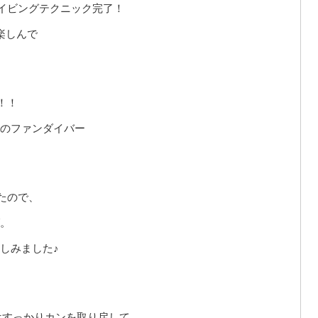
イビングテクニック完了！
楽しんで
！！
のファンダイバー
たので、
。
しみました♪
はすっかりカンを取り戻して