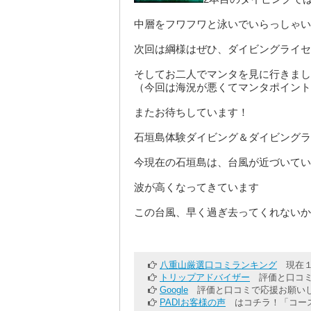
中層をフワフワと泳いでいらっしゃい
次回は綱様はぜひ、ダイビングライセ
そしてお二人でマンタを見に行きまし
（今回は海況が悪くてマンタポイント
またお待ちしています！
石垣島体験ダイビング＆ダイビングラ
今現在の石垣島は、台風が近づいてい
波が高くなってきています
この台風、早く過ぎ去ってくれないか
八重山厳選口コミランキング
現在１
トリップアドバイザー
評価と口コミ
Google
評価と口コミで応援お願いし
PADIお客様の声
はコチラ！「コース