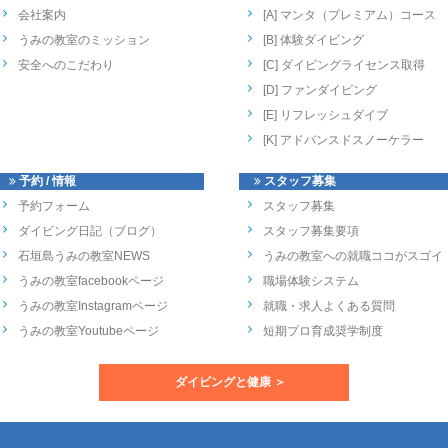
会社案内
[A] マンタ（プレミアム）コース
うみの教室のミッション
[B] 体験ダイビング
安全へのこだわり
[C] ダイビングライセンス取得
[D] ファンダイビング
[E] リフレッシュダイブ
[K] アドバンスドスノーケラー
予約 / 情報
スタッフ募集
予約フォーム
スタッフ募集
ダイビング日記（ブログ）
スタッフ募集要項
石垣島うみの教室NEWS
うみの教室への就職ココがスゴイ
うみの教室facebookページ
職場体験システム
うみの教室Instagramページ
就職・求人よくある質問
うみの教室Youtubeページ
短期プロ育成奨学制度
ダイビングと健康 ＞