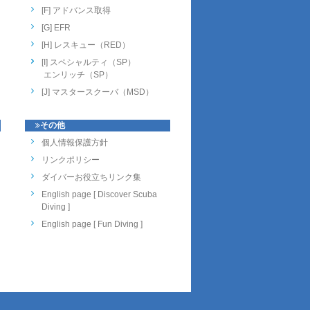
[F] アドバンス取得
[G] EFR
[H] レスキュー（RED）
[I] スペシャルティ（SP）
エンリッチ（SP）
[J] マスタースクーバ（MSD）
その他
個人情報保護方針
リンクポリシー
ダイバーお役立ちリンク集
English page [ Discover Scuba
Diving ]
English page [ Fun Diving ]