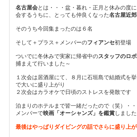
名古屋会
とは・・・盆・暮れ・正月と休みの度に
会するうちに、とっても仲良くなった
名古屋近郊
そのうち今回集まったのは６名
そして＋プラス＋メンバーの
フィアンセ
初登場
ついでに冬休みで実家に帰省中の
スタッフのロボ
捕まえて行いました～
１次会は居酒屋にて、８月に石垣島で結婚式を挙
で大いに盛り上がり
２次会はカラオケで日頃のストレスを発散です
泊まりのホテルまで皆一緒だったので（笑）・・
メンバーで
映画「オーシャンズ」を鑑賞
しました
最後はやっぱりダイビングの話でさらに盛り上が