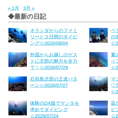
« 1月
3月 »
◆最新の日記
オランダからのファミ
ベ
リーと２日間のダイビ
の
ング☆2026/08/04
☆2
外国からお越しのゲス
夏
トに北部の魅力を全力
ッ
で！☆2026/07/29
☆2
石垣島北部の王道パタ
マ
ーン☆2026/07/27
♡
☆2
体験のDX版でマンタを
凪
求めてダイビング
ビ
☆2026/07/24
☆2