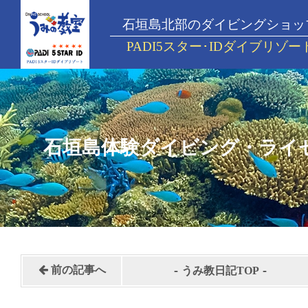
石垣島北部のダイビングショッ
PADI5スター･IDダイブリゾー
石垣島体験ダイビング・ライ
-
-
前の記事へ
うみ教日記TOP