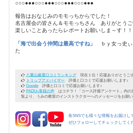
○○○●●●○○○●●●○○○●●●○○○●●●
報告はおなじみの
モモっち
からでした！
名古屋会の皆さん
＆
モモっち
さん ありがとうご
楽しいことあったらレポートお願いしま～す！！
「海で出会う仲間は最高ですね」
ｂｙ女っ史ぃ
た
八重山厳選口コミランキング
現在１位！応援ありがとうござ
トリップアドバイザー
評価と口コミで応援お願いします♪
Google
評価と口コミで応援お願いします♪
PADIお客様の声
はコチラ！「コース評価アンケート」内の意
覧より、うみの教室のインストラクターへのメッセージをお願い
各SNSでも様々な情報をお届けし
ぜひフォローしてチェックしてく