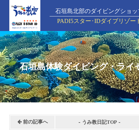
石垣島北部のダイビングショッ
PADI5スター･IDダイブリゾー
石垣島体験ダイビング・ライ
-
-
前の記事へ
うみ教日記TOP