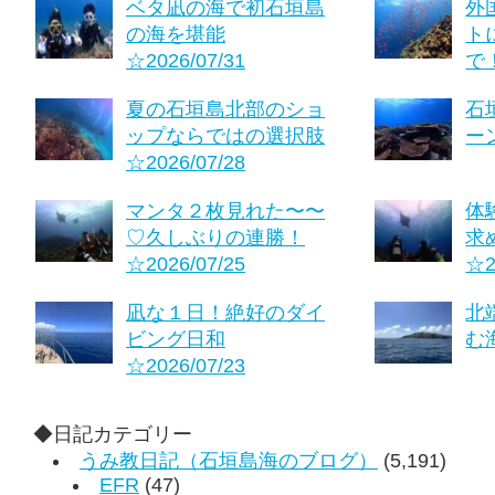
ベタ凪の海で初石垣島
外
の海を堪能
ト
☆2026/07/31
で！
夏の石垣島北部のショ
石
ップならではの選択肢
ーン
☆2026/07/28
マンタ２枚見れた〜〜
体
♡久しぶりの連勝！
求
☆2026/07/25
☆2
凪な１日！絶好のダイ
北
ビング日和
む海
☆2026/07/23
◆日記カテゴリー
うみ教日記（石垣島海のブログ）
(5,191)
EFR
(47)