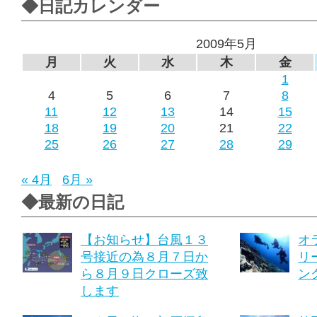
◆日記カレンダー
2009年5月
月
火
水
木
金
1
4
5
6
7
8
11
12
13
14
15
18
19
20
21
22
25
26
27
28
29
« 4月
6月 »
◆最新の日記
【お知らせ】台風１３
オ
号接近の為８月７日か
リ
ら８月９日クローズ致
ング
します