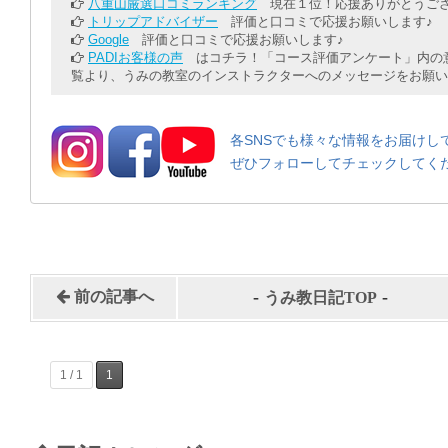
八重山厳選口コミランキング
現在１位！応援ありがとうござ
トリップアドバイザー
評価と口コミで応援お願いします♪
Google
評価と口コミで応援お願いします♪
PADIお客様の声
はコチラ！「コース評価アンケート」内の意
覧より、うみの教室のインストラクターへのメッセージをお願い
各SNSでも様々な情報をお届けし
ぜひフォローしてチェックしてく
-
-
前の記事へ
うみ教日記TOP
1 / 1
1